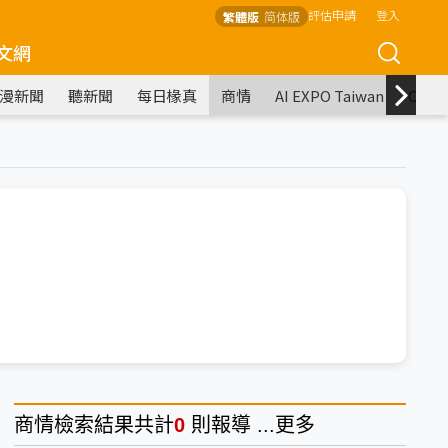
評估申請
登入
繁體版
简体版
文網
漫新聞
聽新聞
每日椽真
商情
AI EXPO Taiwan
COM
商情
檢索結果共計
0
則報導 ...
更多