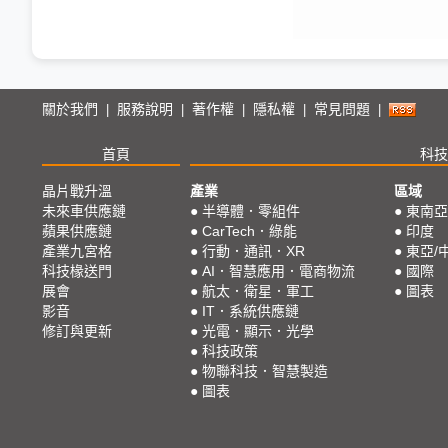
關於我們
服務說明
著作權
隱私權
常見問題
|
|
|
|
|
首頁
科技
晶片戰升溫
產業
區域
未來車供應鏈
●
半導體．零組件
●
東南亞
蘋果供應鏈
●
CarTech．綠能
●
印度
產業九宮格
●
行動．通訊．XR
●
東亞/
科技椽送門
●
AI．智慧應用．電商物流
●
國際
展會
●
航太．衛星．軍工
●
圖表
影音
●
IT．系統供應鏈
修訂與更新
●
光電．顯示．光學
●
科技政策
●
物聯科技．智慧製造
●
圖表