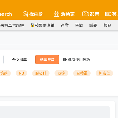
earch
椽經閣
活動家
影音
英
未來車供應鏈
蘋果供應鏈
產業
區域
議題
觀點
全文搜尋
精準搜尋
進階使用技巧
記憶體
NB
聯發科
友達
台積電
柯富仁