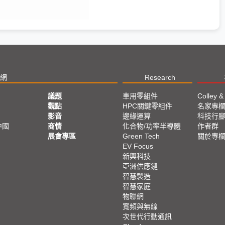
網
Research
議題
車用零組件
Colley &
觀點
HPC關鍵零組件
名家專
影音
邊緣運算
科技行
中國
商情
化合物/功率半導體
作者群
展會專區
Green Tech
關於專
EV Focus
新興科技
亞洲供應鏈
智慧製造
智慧家庭
物聯網
寬頻與無線
次世代行動通訊