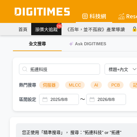
科技網
Res
259
首頁
漲價大追蹤
《百年，並不孤寂》產業導讀
全文搜尋
Ask DIGITIMES
熱門搜尋
伺服器
MLCC
AI
PCB
～
區間設定
您正使用「精準搜尋」，
搜尋："拓連科技" or "拓連"