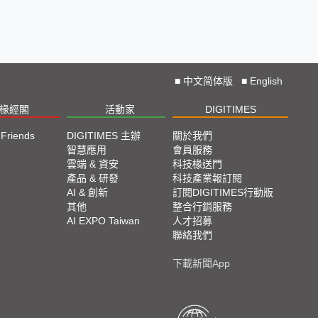
■
中文简体版
■
English
椽經閣
活動家
DIGITIMES
 Friends
DIGITIMES 主辦
關於我們
欄
智慧應用
會員服務
腳
雲端 & 資安
科技椽送門
產品 & 研發
科技產業報訂閱
欄
AI & 創新
訂閱DIGITIMES行動版
其他
整合行銷服務
AI EXPO Taiwan
人才招募
聯絡我們
下載新聞App