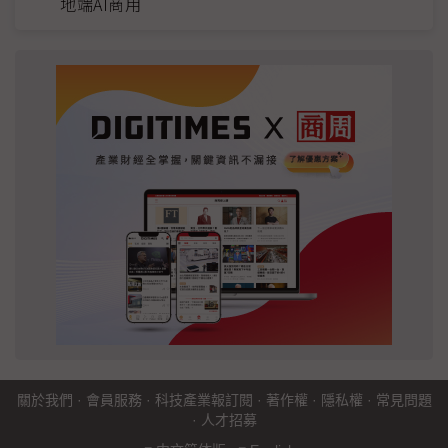
地端AI商用
關於我們
·
會員服務
·
科技產業報訂閱
·
著作權
·
隱私權
·
常見問題
·
人才招募