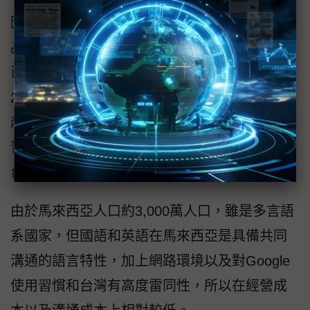
因為AmazingTalker已經證實團隊以及服務、產
品的價值，所以，AmazingTalker在2016年11月
已經獲得第一筆Angel的創業資金。目前計劃在
2017年底前，另外找創投(VC)進行第2次募資。
趙捷平表示，這半年來，AmazingTalker已經學
習到如何規模化的能力，下一階段會將市場由
台灣跨入全世界。
由於馬來西亞人口約3,000萬人口，雖是多言語
系國家，但國語和英語在馬來西亞是具備共同
溝通的語言特性，加上網路環境以及對Google
使用習慣和台灣有高度雷同性，所以在經營成