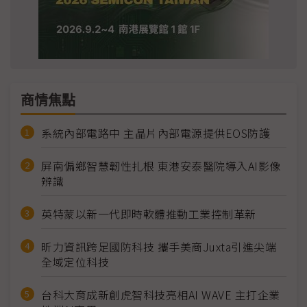
商情焦點
系統內部電路中 主晶片內部電源提供EOS防護
屏南偏鄉智慧韌性扎根 東港安泰醫院導入AI影像
辨識
英特蒙以新一代即時軟體推動工業控制革新
昕力資訊跨足國防科技 攜手美商Juxta引進尖端
全域定位科技
台科大育成新創虎智科技亮相AI WAVE 主打企業