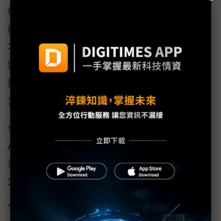
學，更可以提供因特定需求的短期語言學習服
務。例如AmazingTalker學習人口中就可以發現
不少原本已經具備不錯的外語能力者，是因為
需要臨時性的語文演講、創業募資Pitch或是參
與國際會議等需求，因而上線找老師進行在語
言表達上的短期授課、調整與指導。
也因為適時、適性的客製化學習環境與特性，
AmazingTalker學生超過55%會再次購買語文學
習課程，每一位學生的平均課程重購次數也達
3.1次。
下一階段將跨入馬來西亞與日本