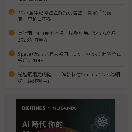
2027全年記憶體產能提前售罄 買家「祕而不
宣」只怕買不夠
英特爾EMIB良率達標 聯發科第2代ASIC產品
2028準時量產
SpaceX晶片採購大轉向 Elon Musk捨超微全面
採用NVIDIA
光進銅退更明確？ 聯發科估SerDes 448G為銅
線「最終戰場」