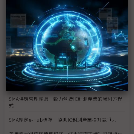
共乘便捷運輸 創造兩岸物流運籌優勢
兩岸運籌歷史回顧與未來發展
供應管理聯盟開啟台灣半導體封測產業新紀元
雲端供應鏈協同 加速跨產業資訊服務
物流科技化 朝向高科技、高附加價值產業中心與全
球運籌邁進
從日月光e-Hub看供應管理整合成效
SMA供應管理聯盟 致力營造IC封測產業的勝利方程
式
SMA制定e-Hub標準 協助IC封測產業提升競爭力