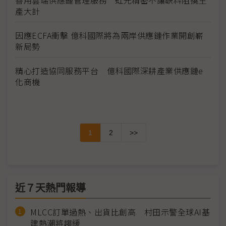
善用雲端供應鏈管理服務 虹光精密不讓缺料阻撓生
產大計
因應ECFA衝擊 億科國際將為兩岸供應鏈作業開創嶄
新局勢
精心打造協同服務平台 億科國際深耕產業供應鏈e
化商機
1
2
>>
近７天熱門報導
MLCC訂單過熱、出貨比創高 村田示警全球AI基
建熱潮將趨緩