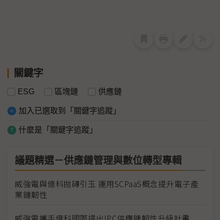
關鍵字
ESG
區塊鏈
供應鏈
加入已選取到「關鍵字追蹤」
什麼是「關鍵字追蹤」
議題精選－供應鏈管理與數位轉型專輯
威強電與億科拋磚引玉 運用SCPaaS概念提升電子產
業鏈韌性
威強電攜手億科國際提出IPC供應鏈韌性升級計畫