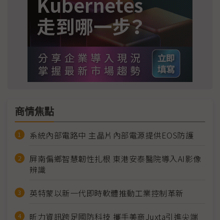
商情焦點
系統內部電路中 主晶片內部電源提供EOS防護
屏南偏鄉智慧韌性扎根 東港安泰醫院導入AI影像
辨識
英特蒙以新一代即時軟體推動工業控制革新
昕力資訊跨足國防科技 攜手美商Juxta引進尖端