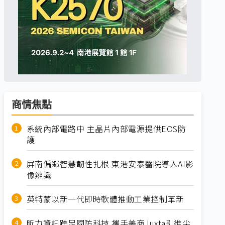
商情焦點
系統內部電路中 主晶片內部電源提供EOS防
護
屏南偏鄉智慧韌性扎根 東港安泰醫院導入AI影
像辨識
英特蒙以新一代即時軟體推動工業控制革新
昕力資訊跨足國防科技 攜手美商Juxta引進尖