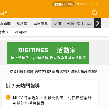
評估申請
登入
繁體版
简体版
文網
漫新聞
聽新聞
每日椽真
商情
AI EXPO Taiwan
COM
會專區
｜
ePaper
聯發科設計觀點 應材材料創新 獨家開講 破除AI晶片供應鏈
近７天熱門報導
MLCC訂單過熱、出貨比創高 村田示警全球
AI基建熱潮將趨緩