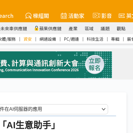
earch
椽經閣
活動家
影音
英
未來車供應鏈
蘋果供應鏈
產業
區域
議題
觀點
軟體/服務
｜
資安
｜
網通設備
｜
PC/週邊
｜
科技生活
｜
專輯
｜
展
線「AI生意助手」