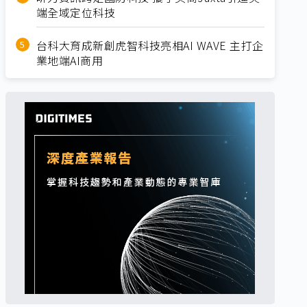
端全域定位科技
台科大育成新創虎智科技亮相AI WAVE 主打企
業地端AI商用