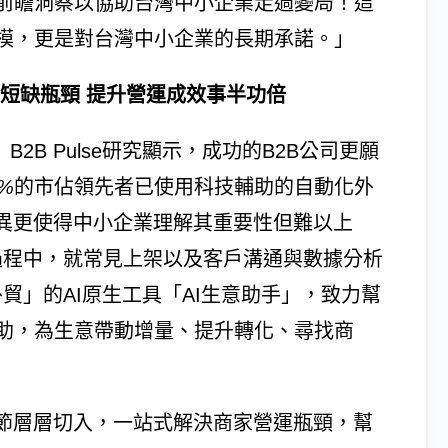
前瞻洞察以協助台灣中小企業走過變局！這
模，更是對台灣中小企業的長期承諾。」
才短缺瓶頸 提升營運成效事半功倍
y）B2B Pulse研究顯示，成功的B2B公司更願
%
的市佔領先者已使用科技輔助的自動化外
月異更使得中小企業理解其重要性但難以上
電商過程中，就常見上架以及客戶溝通與數據分析
懂外貿」的AI原生工具「AI生意助手」，致力幫
助，為生意帶動增量、提升轉化、尋找商
環節層層切入，一站式解決商家營運瓶頸，幫