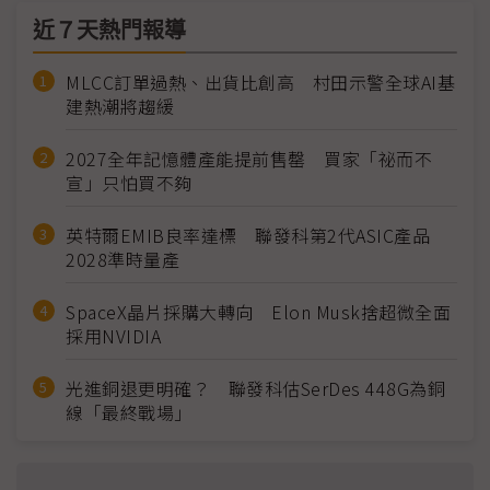
近７天熱門報導
MLCC訂單過熱、出貨比創高 村田示警全球AI基
建熱潮將趨緩
2027全年記憶體產能提前售罄 買家「祕而不
宣」只怕買不夠
英特爾EMIB良率達標 聯發科第2代ASIC產品
2028準時量產
SpaceX晶片採購大轉向 Elon Musk捨超微全面
採用NVIDIA
光進銅退更明確？ 聯發科估SerDes 448G為銅
線「最終戰場」