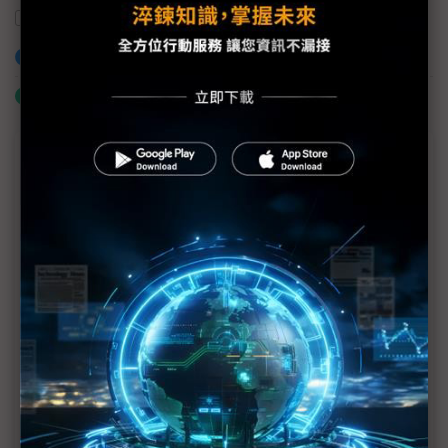
機房佈線
機房佈建
能源使用效率
加入已選取到「關鍵字追蹤」
什麼是「關鍵字追蹤」
議題精選－2019企業機房論壇專輯
DIGITIMES企業機房論壇 促進資料中心維運最佳化
設計高效率資料中心 應掌握IT、機房基建及營運三大
趨勢
憑藉預製式機房 從容因應未來維運管理需求
鍵祥以嚴謹規劃 克服AI基建及智能化佈線專案挑戰
訴諸IT-Pod框架方案 突破傳統通道封閉的盲點