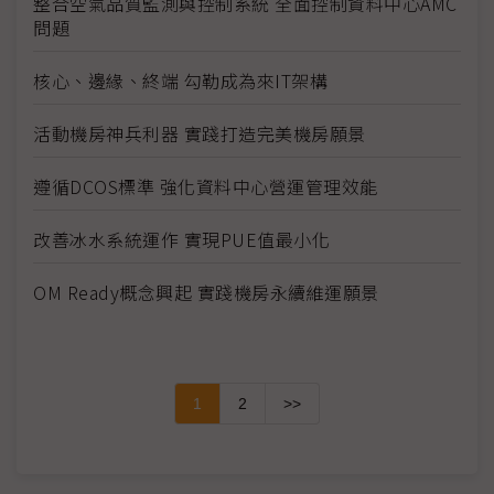
整合空氣品質監測與控制系統 全面控制資料中心AMC
問題
核心、邊緣、終端 勾勒成為來IT架構
活動機房神兵利器 實踐打造完美機房願景
遵循DCOS標準 強化資料中心營運管理效能
改善冰水系統運作 實現PUE值最小化
OM Ready概念興起 實踐機房永續維運願景
1
2
>>