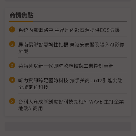
商情焦點
系統內部電路中 主晶片內部電源提供EOS防護
屏南偏鄉智慧韌性扎根 東港安泰醫院導入AI影像
辨識
英特蒙以新一代即時軟體推動工業控制革新
昕力資訊跨足國防科技 攜手美商Juxta引進尖端
全域定位科技
台科大育成新創虎智科技亮相AI WAVE 主打企業
地端AI商用