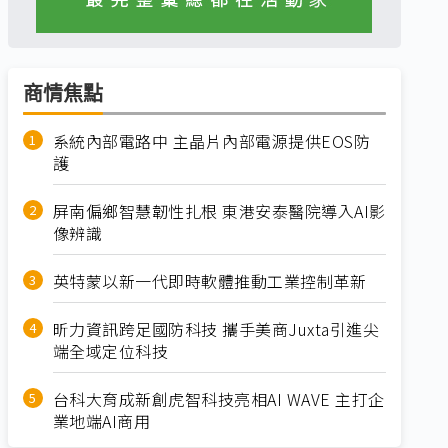
商情焦點
系統內部電路中 主晶片內部電源提供EOS防
護
屏南偏鄉智慧韌性扎根 東港安泰醫院導入AI影
像辨識
英特蒙以新一代即時軟體推動工業控制革新
昕力資訊跨足國防科技 攜手美商Juxta引進尖
端全域定位科技
台科大育成新創虎智科技亮相AI WAVE 主打企
業地端AI商用