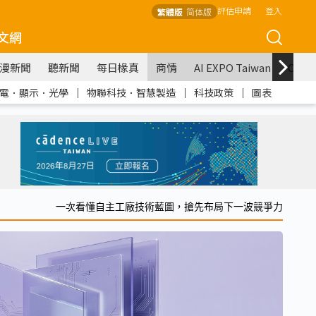
評估申請
登入
繁體版
简体版
文網
漫新聞
聽新聞
每日椽真
商情
AI EXPO Taiwan
COM
電．顯示．光學
｜
物聯科技．智慧製造
｜
科技政策
｜
圖表
一次看懂自主工廠技術藍圖，搶先布局下一波競爭力