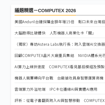
議題精選－COMPUTEX 2026
美國Anduril台鏈採購金額年增15倍 鬆口未來台灣
大腦跑得比硬體快 人形機器人商業化卡「關」
（獨家）專訪Astera Labs執行長：跨入雲端AI交
回顧COMPUTEX晶片大廠重兵集結 NVIDIA體系光
AI算力上線拚速度 COMPUTEX看見基設模組及預
機器人競賽轉向平台戰 台廠搶攻具身智慧運算商機
雲端算力外溢地端 IPC卡位邊緣AI與實體AI應用
評析：從電子書翻頁跨入AI與智慧移動 COMPUTE