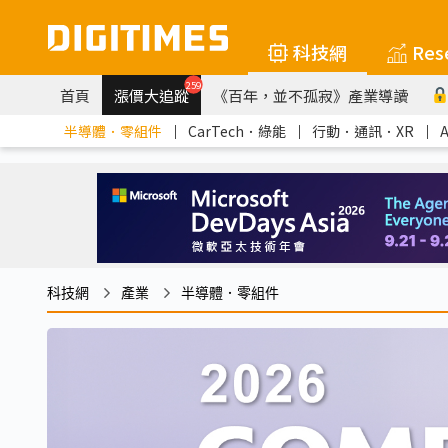
科技網
Res
259
首頁
漲價大追蹤
《百年，並不孤寂》產業導讀
半導體．零組件
｜
CarTech．綠能
｜
行動．通訊．XR
｜
科技網
產業
半導體．零組件