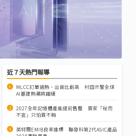
近７天熱門報導
MLCC訂單過熱、出貨比創高 村田示警全球
AI基建熱潮將趨緩
2027全年記憶體產能提前售罄 買家「祕而
不宣」只怕買不夠
英特爾EMIB良率達標 聯發科第2代ASIC產品
2028準時量產