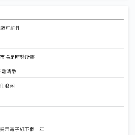
設廠可能性
換器市場是時勢所趨
芒難消散
製化浪潮
X揭示電子紙下個十年