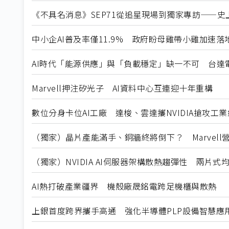
《不具名消息》SEP71從追星現場到獨家專訪——史上
中小企AI普及率僅11.9% 政府盼母雞帶小雞加速落
AI時代「能源供應」與「負載穩定」缺一不可 台達
Marvell押注矽光子 AI資料中心互連迎十年重構
數位分身卡位AI工廠 達梭、雲達攜NVIDIA搶攻工
（獨家）晶片產能滿手、銅牆終將倒下？ Marvell
（獨家）NVIDIA AI伺服器架構散熱趨彈性 兩片
AI熱打破產業疆界 機殼廠晟銘電跨足機櫃與散熱
上銀首度跨界攜手高通 強化半導體PLP設備智慧應