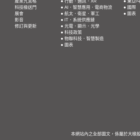
產業九宮格
●
行動．通訊．XR
●
東亞/
科技椽送門
●
AI．智慧應用．電商物流
●
國際
展會
●
航太．衛星．軍工
●
圖表
影音
●
IT．系統供應鏈
修訂與更新
●
光電．顯示．光學
●
科技政策
●
物聯科技．智慧製造
●
圖表
本網站內之全部圖文，係屬於大椽股份有