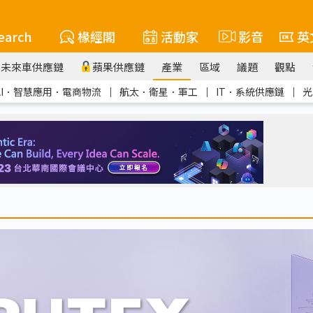
earch
椽經閣
活動家
影音
英
未來車供應鏈
蘋果供應鏈
產業
區域
議題
觀點
AI．智慧應用．電商物流
｜
航太．衛星．軍工
｜
IT．系統供應鏈
｜
光