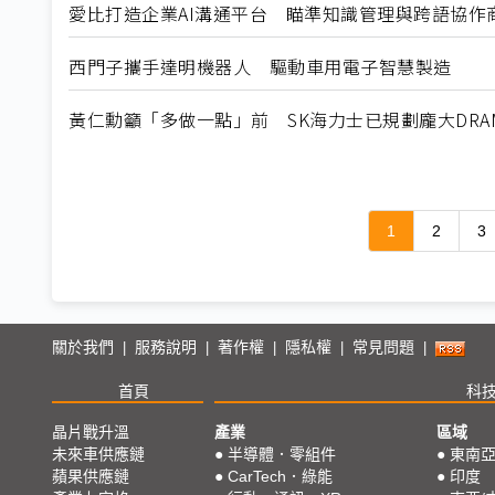
愛比打造企業AI溝通平台 瞄準知識管理與跨語協作
西門子攜手達明機器人 驅動車用電子智慧製造
黃仁勳籲「多做一點」前 SK海力士已規劃龐大DRA
1
2
3
關於我們
服務說明
著作權
隱私權
常見問題
|
|
|
|
|
首頁
科
晶片戰升溫
產業
區域
未來車供應鏈
●
半導體．零組件
●
東南
蘋果供應鏈
●
CarTech．綠能
●
印度