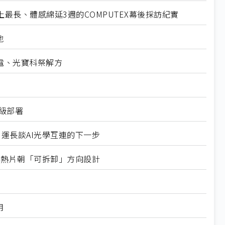
最長、體感綿延3週的COMPUTEX幕後採訪紀實
地
電、光寶科祭解方
業級部署
營運長談AI光學互連的下一步
式均熱片朝「可拆卸」方向設計
用