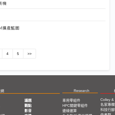
商機
M擴產藍圖
4
5
>>
Research
技網
Colley &
議題
車用零組件
名家專欄
亞
觀點
HPC關鍵零組件
科技行腳
影音
邊緣運算
作者群