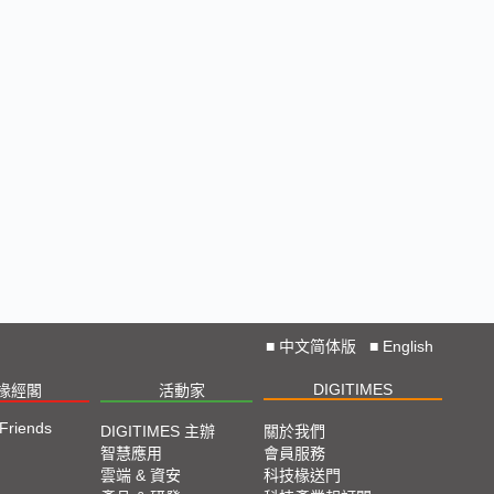
■
中文简体版
■
English
DIGITIMES
椽經閣
活動家
 Friends
DIGITIMES 主辦
關於我們
智慧應用
會員服務
雲端 & 資安
科技椽送門