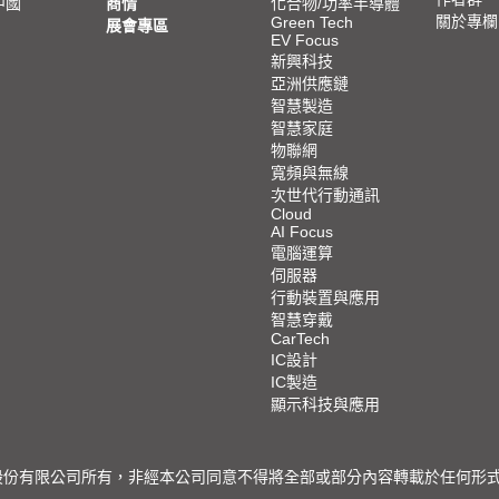
中國
商情
化合物/功率半導體
關於專欄
Green Tech
展會專區
EV Focus
新興科技
亞洲供應鏈
智慧製造
智慧家庭
物聯網
寬頻與無線
次世代行動通訊
Cloud
AI Focus
電腦運算
伺服器
行動裝置與應用
智慧穿戴
CarTech
IC設計
IC製造
顯示科技與應用
限公司所有，非經本公司同意不得將全部或部分內容轉載於任何形式之媒體 © 