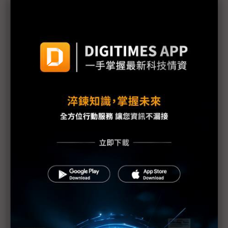
AI算力上線拚速度 COMPUTEX看見基設模組及預製
化浪潮
機器人競賽轉向平台戰 台廠搶攻具身智慧運算商機
雲端算力外溢地端 IPC卡位邊緣AI與實體AI應用
評析：從電子書翻頁跨入AI與智慧移動 COMPUTEX
揭示電子紙下個十年
《不具名消息》SEP71從追星現場到獨家專訪——史
上最長、體感綿延3週的COMPUTEX幕後採訪紀實
中小企AI普及率僅11.9% 政府盼母雞帶小雞加速落
地
AI時代「能源供應」與「負載穩定」缺一不可 台達
電、光寶科祭解方