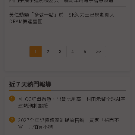
黃仁勳籲「多做一點」前 SK海力士已規劃龐大
DRAM擴產藍圖
1
2
3
4
5
>>
近７天熱門報導
MLCC訂單過熱、出貨比創高 村田示警全球AI基
建熱潮將趨緩
2027全年記憶體產能提前售罄 買家「祕而不
宣」只怕買不夠