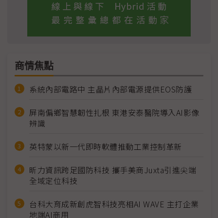
商情焦點
系統內部電路中 主晶片內部電源提供EOS防護
屏南偏鄉智慧韌性扎根 東港安泰醫院導入AI影像
辨識
英特蒙以新一代即時軟體推動工業控制革新
昕力資訊跨足國防科技 攜手美商Juxta引進尖端
全域定位科技
台科大育成新創虎智科技亮相AI WAVE 主打企業
地端AI商用