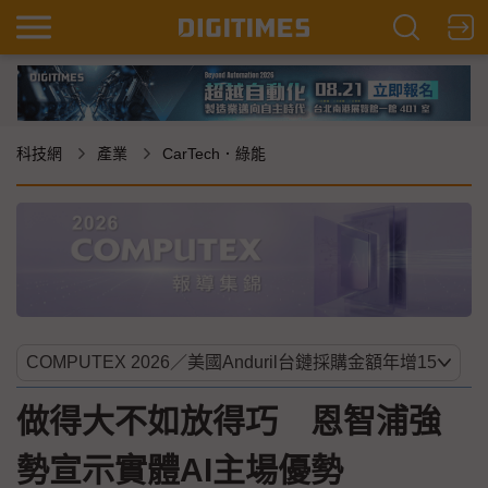
科技網
產業
CarTech．綠能
做得大不如放得巧 恩智浦強
勢宣示實體AI主場優勢