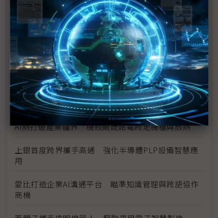
Marvell押注矽光子 AI資料中心互連迎十年重構
數位分身卡位AI工廠 達梭、雲達攜NVIDIA搶攻工業
級部署
（獨家）晶片產能滿手、銅牆終將倒下？ Marvell
營運長談AI光學互連的下一步
（獨家）NVIDIA AI伺服器架構散熱趨彈性 兩片式均
熱片朝「可拆卸」方向設計
AI熱打破產業疆界 機殼廠晟銘電跨足機櫃與散熱
上銀首度跨界攜手高通 強化半導體PLP設備智慧應
用
愛比打造企業AI溝通平台 瞄準知識管理與跨語協作
商機
西門子攜手達明機器人 驅動車用電子智慧製造