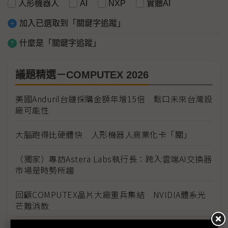
人形機器人
AI
NXP
實體AI
加入已選取到「關鍵字追蹤」
什麼是「關鍵字追蹤」
議題精選－COMPUTEX 2026
美國Anduril台鏈採購金額年增15倍 鬆口未來台灣設
廠可能性
大腦跑得比硬體快 人形機器人商業化卡「關」
（獨家）專訪Astera Labs執行長：跨入雲端AI交換器
市場是時勢所趨
回顧COMPUTEX晶片大廠重兵集結 NVIDIA體系光
芒難消散