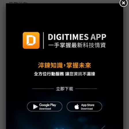
芒難消散
AI算力上線拚速度 COMPUTEX看見基設模組及預製
化浪潮
機器人競賽轉向平台戰 台廠搶攻具身智慧運算商機
雲端算力外溢地端 IPC卡位邊緣AI與實體AI應用
評析：從電子書翻頁跨入AI與智慧移動 COMPUTEX
揭示電子紙下個十年
《不具名消息》SEP71從追星現場到獨家專訪——史
上最長、體感綿延3週的COMPUTEX幕後採訪紀實
中小企AI普及率僅11.9% 政府盼母雞帶小雞加速落
地
AI時代「能源供應」與「負載穩定」缺一不可 台達