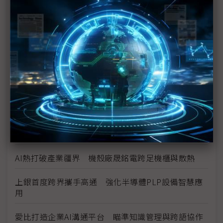
電、光寶科祭解方
Marvell押注矽光子 AI資料中心互連迎十年重構
數位分身卡位AI工廠 達梭、雲達攜NVIDIA搶攻工業
級部署
（獨家）晶片產能滿手、銅牆終將倒下？ Marvell
營運長談AI光學互連的下一步
（獨家）NVIDIA AI伺服器架構散熱趨彈性 兩片式均
熱片朝「可拆卸」方向設計
AI熱打破產業疆界 機殼廠晟銘電跨足機櫃與散熱
上銀首度跨界攜手高通 強化半導體PLP設備智慧應
用
愛比打造企業AI溝通平台 瞄準知識管理與跨語協作