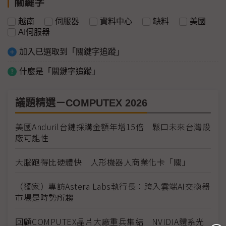
關鍵字
越南
伺服器
資料中心
缺料
美國
AI伺服器
加入已選取到「關鍵字追蹤」
什麼是「關鍵字追蹤」
議題精選－COMPUTEX 2026
美國Anduril台鏈採購金額年增15倍 鬆口未來台灣設
廠可能性
大腦跑得比硬體快 人形機器人商業化卡「關」
（獨家）專訪Astera Labs執行長：跨入雲端AI交換器
市場是時勢所趨
回顧COMPUTEX晶片大廠重兵集結 NVIDIA體系光