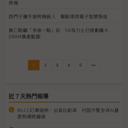
商機
西門子攜手達明機器人 驅動車用電子智慧製造
黃仁勳籲「多做一點」前 SK海力士已規劃龐大
DRAM擴產藍圖
1
2
3
4
5
>>
近７天熱門報導
MLCC訂單過熱、出貨比創高 村田示警全球AI基
建熱潮將趨緩