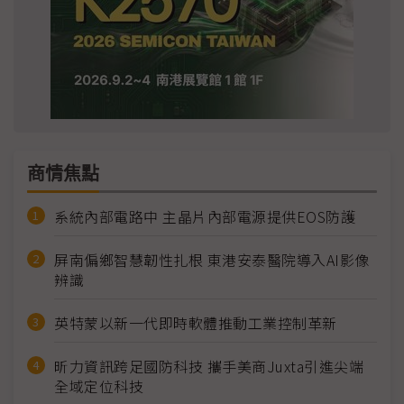
商情焦點
系統內部電路中 主晶片內部電源提供EOS防護
屏南偏鄉智慧韌性扎根 東港安泰醫院導入AI影像
辨識
英特蒙以新一代即時軟體推動工業控制革新
昕力資訊跨足國防科技 攜手美商Juxta引進尖端
全域定位科技