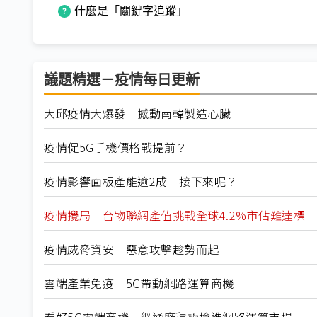
什麼是「關鍵字追蹤」
議題精選－疫情每日更新
大邱疫情大爆發 撼動南韓製造心臟
疫情促5G手機價格戰提前？
疫情影響面板產能逾2成 接下來呢？
疫情攪局 台物聯網產值挑戰全球4.2%市佔難達標
疫情威脅資安 惡意攻擊趁勢而起
雲端產業免疫 5G帶動網路運算商機
看好5G雲端商機 網通廠積極搶進網路運算市場