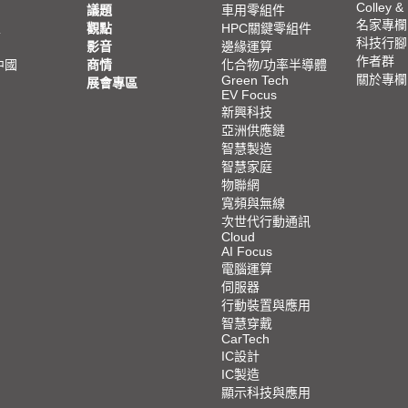
Colley &
議題
車用零組件
名家專欄
亞
觀點
HPC關鍵零組件
科技行腳
影音
邊緣運算
作者群
中國
商情
化合物/功率半導體
關於專欄
Green Tech
展會專區
EV Focus
新興科技
亞洲供應鏈
智慧製造
智慧家庭
物聯網
寬頻與無線
次世代行動通訊
Cloud
AI Focus
電腦運算
伺服器
行動裝置與應用
智慧穿戴
CarTech
IC設計
IC製造
顯示科技與應用