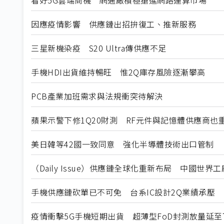
因應疫情影響 供應鏈出招拚復工、推新服務
三星新機染疫 S20 Ultra傳供應不足
手機HDI出貨維持暢旺 惟2Q庫存風險逐漸攀高
PCB產業加班需求與法規衝突待解決
蘋果示警下修1Q20財測 RF元件與記憶體供應商也
美日韓等42國一致同意 強化半導體技術出口管制
（Daily Issue）供應鏈全球化重新布局 中國世界
手機供應鏈砍單已不可免 台系IC設計2Q業績承壓
疫情衝擊5G手機短期出貨 超薄型FoD封測放量延至