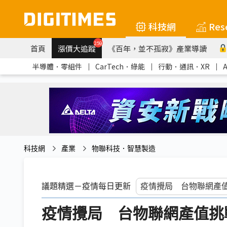
科技網
Res
259
首頁
漲價大追蹤
《百年，並不孤寂》產業導讀
半導體．零組件
｜
CarTech．綠能
｜
行動．通訊．XR
｜
科技網
產業
物聯科技．智慧製造
議題精選－疫情每日更新
疫情攪局 台物聯網產值挑戰