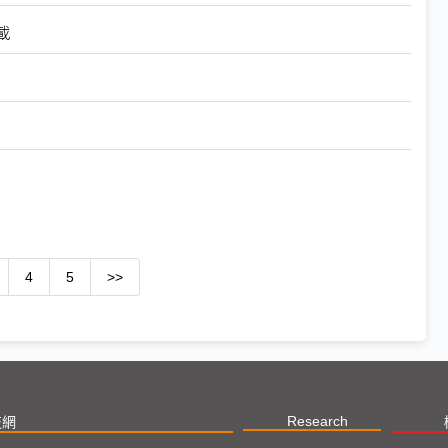
載
4
5
>>
Research
技網