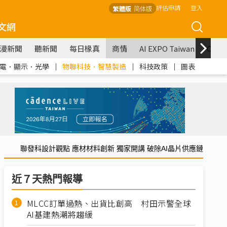
評估申請
登入
繁體版
简体版
文網
漫新聞
聽新聞
每日椽真
商情
AI EXPO Taiwan
COM
電．顯示．光學
｜
物聯科技．智慧製造
｜
科技政策
｜
圖表
聯發科設計觀點 應材材料創新 獨家開講 破除AI晶片供應鏈
近７天熱門報導
MLCC訂單過熱、出貨比創高 村田示警全球
AI基建熱潮將趨緩