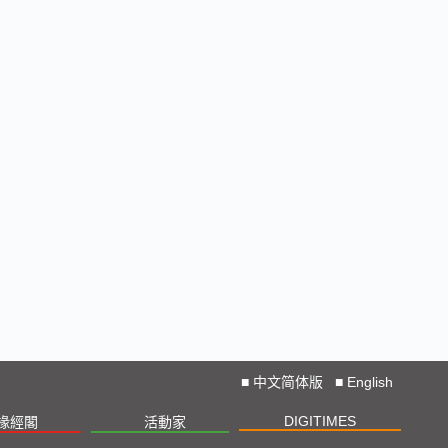
■
中文简体版
■
English
DIGITIMES
椽經閣
活動家