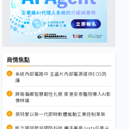
商情焦點
系統內部電路中 主晶片內部電源提供EOS防
護
屏南偏鄉智慧韌性扎根 東港安泰醫院導入AI影
像辨識
英特蒙以新一代即時軟體推動工業控制革新
昕力資訊跨足國防科技 攜手美商Juxta引進尖