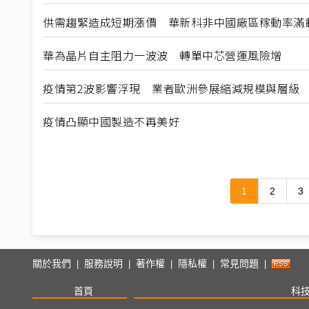
供需趨緊造成短期漲價 華新科非中國廠區稼動率滿
華為晶片自主阻力一波波 轉單中芯營運風險增
疫情第2波影響浮現 業者歐洲參展縮減規模與層級
疫情凸顯中國製造不再美好
1
2
3
關於我們
服務說明
著作權
隱私權
常見問題
|
|
|
|
|
首頁
科