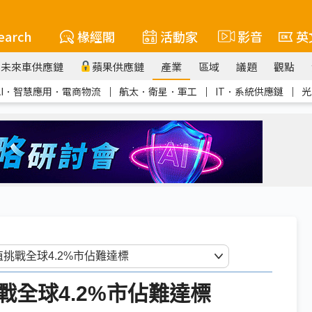
earch
椽經閣
活動家
影音
英
未來車供應鏈
蘋果供應鏈
產業
區域
議題
觀點
AI．智慧應用．電商物流
｜
航太．衛星．軍工
｜
IT．系統供應鏈
｜
光
全球4.2%市佔難達標