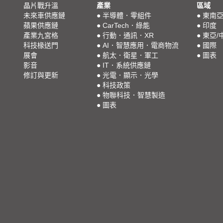
晶片戰升溫
產業
區域
未來車供應鏈
●
半導體．零組件
●
東南
蘋果供應鏈
●
CarTech．綠能
●
印度
產業九宮格
●
行動．通訊．XR
●
東亞/
科技椽送門
●
AI．智慧應用．電商物流
●
國際
展會
●
航太．衛星．軍工
●
圖表
影音
●
IT．系統供應鏈
修訂與更新
●
光電．顯示．光學
●
科技政策
●
物聯科技．智慧製造
●
圖表