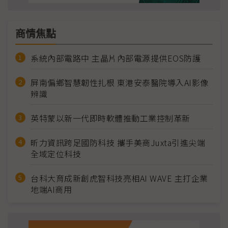
商情焦點
系統內部電路中 主晶片內部電源提供EOS防護
屏南偏鄉智慧韌性扎根 東港安泰醫院導入AI影像
辨識
英特蒙以新一代即時軟體推動工業控制革新
昕力資訊跨足國防科技 攜手美商Juxta引進尖端
全域定位科技
台科大育成新創虎智科技亮相AI WAVE 主打企業
地端AI商用