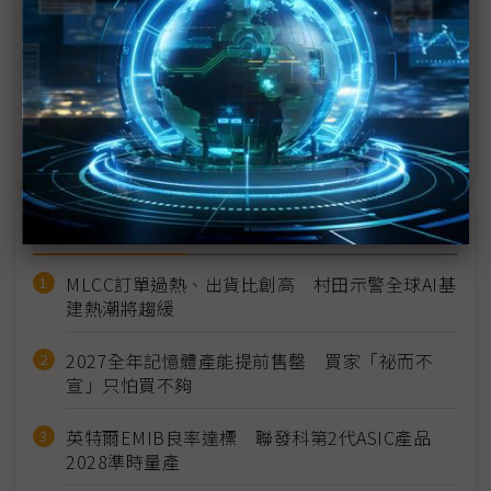
OpenAI再掀人事異動 CTO等3名技術主管離職
呼籲監管AI卻反對加州法案 OpenAI、Altman各自
立場為何？
OpenAI洽談籌65億美元 估值上看1,500億美元
近７天熱門報導
MLCC訂單過熱、出貨比創高 村田示警全球AI基
建熱潮將趨緩
2027全年記憶體產能提前售罄 買家「祕而不
宣」只怕買不夠
英特爾EMIB良率達標 聯發科第2代ASIC產品
2028準時量產