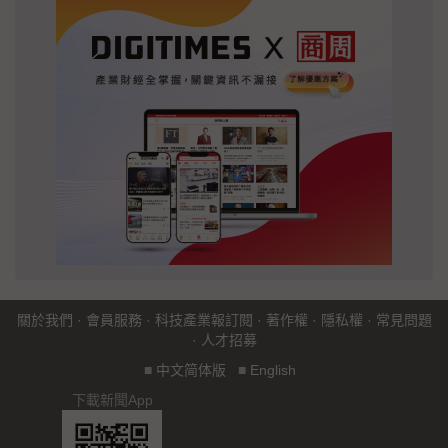
關於我們
·
會員服務
·
科技產業報訂閱
·
著作權
·
隱私權
·
常見問題
·
人才招募
■
中文简体版
■
English
下載新聞App