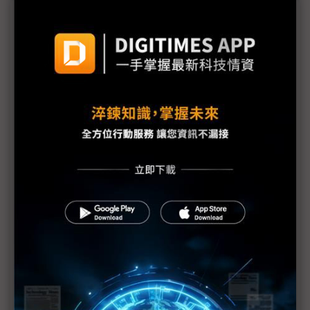
議題精選－創始團相繼離職 OpenAI怎麼
了？
OpenAI內外夾擊 與創辦初衷日益分化
Sam Altman要求蓋36座晶圓廠 台積電高層稱異想
天開
OpenAI估2024年虧損50億美元 蘋果退出新一輪融
資
OpenAI向美提議建多座大資料中心 能源公司高層：
可行性不高
Sam Altman否認配股傳聞 OpenAI是否轉型成謎
OpenAI高層異動頻繁 Sam Altman稱與公司重組無
關