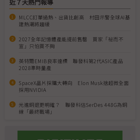
近７天熱門報導
MLCC訂單過熱、出貨比創高 村田示警全球AI基
建熱潮將趨緩
2027全年記憶體產能提前售罄 買家「祕而不
宣」只怕買不夠
英特爾EMIB良率達標 聯發科第2代ASIC產品
2028準時量產
SpaceX晶片採購大轉向 Elon Musk捨超微全面
採用NVIDIA
光進銅退更明確？ 聯發科估SerDes 448G為銅
線「最終戰場」