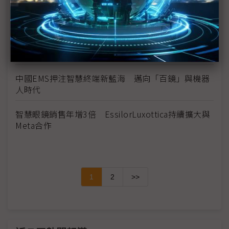
AI百鏡大戰升溫！ 阿里入局、雷軍親下場才是轉捩
點
Meta AI眼鏡熱銷 然MR頭盔下滑抵銷成長動能
中國EMS押注智慧終端新藍海 邁向「百鏡」與機器
人時代
智慧眼鏡銷售年增3倍 EssilorLuxottica持續擴大與
Meta合作
1
2
>>