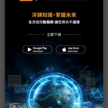
Meta與史丹佛打造3mm全像顯示 XR裝置可望邁向
眼鏡化
宏達電AI眼鏡亮相 擬開放API、深化Google合作
宏達電AI眼鏡新品將亮相 攜手台哥大放大出貨量
智慧眼鏡出貨倍增 Meta仍為主力、小米成黑馬
Brilliant Labs推新智慧眼鏡 重量40克、續航力14小
時
宏達電智慧眼鏡呼之欲出 三大拚突圍策略受矚
AI眼鏡掀革命 紅鏈ODM與PCB迎穿戴新商機
台灣大喊話不缺席AI眼鏡戰局 林東閔：天時地利人
和