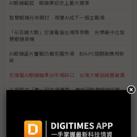
AI眼鏡崛起 眼鏡業迎史上最大變革
智慧眼鏡元年開打 視覺AI成下一個主戰場
「AI百鏡大戰」宏達電偕台灣隊參戰 光學廠卡位智
慧眼鏡商機
AI眼鏡晶片鏖戰仍難突圍市場 盼AI代理開啟應用新
局
宏達電AI眼鏡瞄準台市場缺口 台灣大喊話銷售破萬
三星誓言「戴」回主場優勢 傳自研智慧眼鏡挑戰
Meta霸權
Meta瞄準後手機時代 「個人超級智慧」挑戰蘋果主
導地位
二代Vision Pro或搭M5處理器 運算效能盼望大躍升