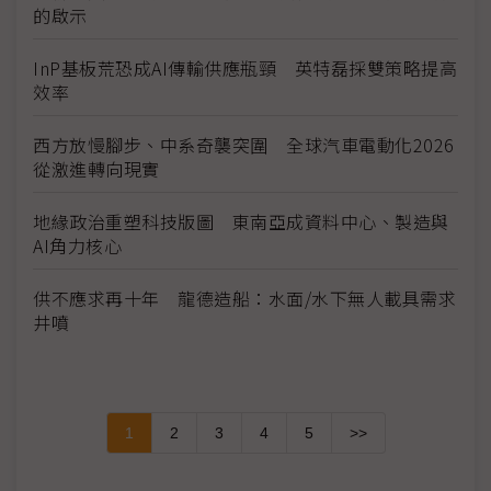
的啟示
InP基板荒恐成AI傳輸供應瓶頸 英特磊採雙策略提高
效率
西方放慢腳步、中系奇襲突圍 全球汽車電動化2026
從激進轉向現實
地緣政治重塑科技版圖 東南亞成資料中心、製造與
AI角力核心
供不應求再十年 龍德造船：水面/水下無人載具需求
井噴
1
2
3
4
5
>>