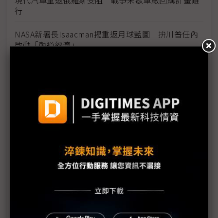
行
NASA新署長Isaacman揭重返月球藍圖 拚川普任內
啟動「軌道經濟」
中國H200訂單暴增逾200萬顆 NVIDIA傳急敲台積新
產能
黃仁勳誠聘Groq 員工股權「折現」約9成隨CEO加
入NVIDIA
川普10萬美元H-1B簽證費用爭議延燒 美國商會提起
上訴
魏哲家自嘲含淚打造台積美廠 NYT剖析1.8萬條法規
如何綁住晶圓代工龍頭手腳
從DeepSeek到H200鬆綁 盤點NVIDIA 2025年十大
關鍵時刻