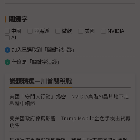
關鍵字
中國
亞馬遜
微軟
美國
NVIDIA
AI
加入已選取到「關鍵字追蹤」
什麼是「關鍵字追蹤」
議題精選－川普關稅戰
美國「守門人行動」揭密 NVIDIA高階AI晶片地下走
私輸中細節
受美國政府停擺影響 Trump Mobile金色手機出貨再
跳票
現代汽車重返俄羅斯受阻 戰爭未歇車廠回購計畫難