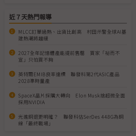
近７天熱門報導
MLCC訂單過熱、出貨比創高 村田示警全球AI基
建熱潮將趨緩
2027全年記憶體產能提前售罄 買家「祕而不
宣」只怕買不夠
英特爾EMIB良率達標 聯發科第2代ASIC產品
2028準時量產
SpaceX晶片採購大轉向 Elon Musk捨超微全面
採用NVIDIA
光進銅退更明確？ 聯發科估SerDes 448G為銅
線「最終戰場」