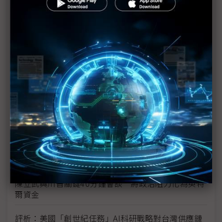
新的逆襲之路？ 業者估未來5~10年中國將竄出多家
TPU
未蒙其利先受其害 美國製造業景氣連9個月衰退
H200效能翻6倍、價格增3成 NVIDIA「清庫存」仍
讓中國動心
豐田目標2026全球生產破千萬輛 HEV需求強勁跨越
電動車放緩影響
東南亞各國與美貿易協議持續推進 2026聚焦關鍵礦
產、轉口問題
陳立武與川普關鍵40分鐘會談 將政治阻力化為英特
爾資金
評析：美國「創世紀任務」AI科研戰略對台灣供應鏈