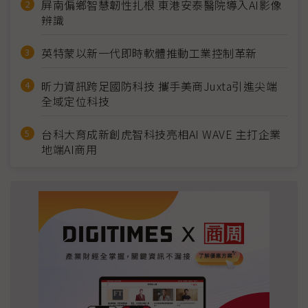
屏南偏鄉智慧韌性扎根 東港安泰醫院導入AI影像
辨識
英特蒙以新一代即時軟體推動工業控制革新
昕力資訊跨足國防科技 攜手美商Juxta引進尖端
全域定位科技
台科大育成新創虎智科技亮相AI WAVE 主打企業
地端AI商用