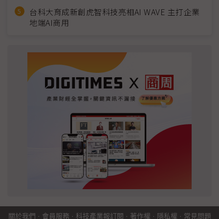
台科大育成新創虎智科技亮相AI WAVE 主打企業
地端AI商用
關於我們
·
會員服務
·
科技產業報訂閱
·
著作權
·
隱私權
·
常見問題