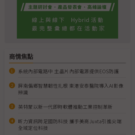
商情焦點
系統內部電路中 主晶片內部電源提供EOS防護
屏南偏鄉智慧韌性扎根 東港安泰醫院導入AI影像
辨識
英特蒙以新一代即時軟體推動工業控制革新
昕力資訊跨足國防科技 攜手美商Juxta引進尖端
全域定位科技