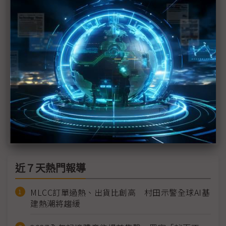
商用機帶動高階產品、AI無人機模組放量 義隆不怕
PC下滑衝擊
擷發軟硬體前進Embedded World AIVO平台延伸
至無人機
聯詠估記憶體成2026需求關鍵 掌握「視覺邊緣AI」
新成長主力
佳能1月營收創10年新高 2026全年劍指百億大關
近７天熱門報導
MLCC訂單過熱、出貨比創高 村田示警全球AI基
建熱潮將趨緩