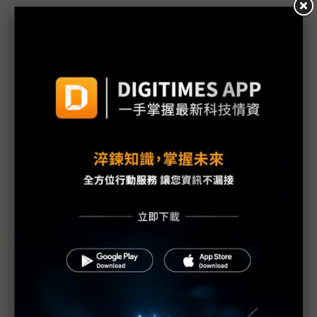
議題精選－無人機開眼：視覺商機浮現
國產無人機難開「眼」 鏡頭需求因何遲未放量？
台廠競逐無人機影像感測晶片 紅外線加分項、AI演
算法必修
佳能深化光學與AI感測模組 2026年目標延續獲利動
能
Embedded World聚焦無人載具 擷發楊健盟直指台
廠進軍歐洲正當時
聯發科Genio平台3奈米新旗艦登場 鎖定最高階AIoT
影像處理需求
佳能企業祭「固本擴張」策略 2026年營運邁向爆發
期