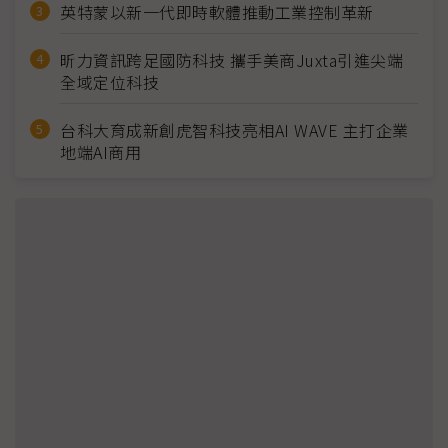
英特蒙以新一代即時軟體推動工業控制革新
昕力資訊跨足國防科技 攜手美商Juxta引進尖端
全域定位科技
台科大育成新創虎智科技亮相AI WAVE 主打企業
地端AI商用