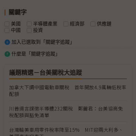
關鍵字
美國
半導體產業
經濟部
供應鏈
中國
投資
加入已選取到「關鍵字追蹤」
什麼是「關鍵字追蹤」
議題精選－台美關稅大追蹤
加拿大下調中國電動車關稅 首年開放4.9萬輛低稅率
配額
川普揚言課徵半導體232關稅 鄭麗君：台美協商免
稅配額與豁免清單
台灣輸美車用零件稅率降至15% MIT迎兩大利多、