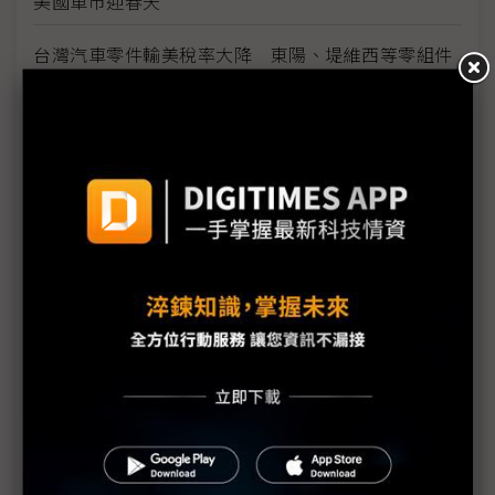
美國車市迎春天
台灣汽車零件輸美稅率大降 東陽、堤維西等零組件
廠迎利多行情
台美關稅與能源價格成兩大關鍵 尚騰看好2H26車市
有望優於1H
朋程擴產搶攻高效車用元件市場 AI伺服器與HVDC
模組拚2027放量
規避關稅大打平價與豪奢雙戰線 中系電動車4月歐
洲市佔首破15%
裕融嚴陳莉蓮：汽車、出行與用車事業的協同發展
AI應用與綠能發展推動創新
回應232關稅優惠上路 東陽：對台灣汽車零件產業
具正面意義