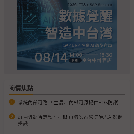
商情焦點
系統內部電路中 主晶片內部電源提供EOS防護
屏南偏鄉智慧韌性扎根 東港安泰醫院導入AI影像
辨識