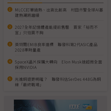
MLCC訂單過熱、出貨比創高 村田示警全球AI基
建熱潮將趨緩
2027全年記憶體產能提前售罄 買家「祕而不
宣」只怕買不夠
英特爾EMIB良率達標 聯發科第2代ASIC產品
2028準時量產
SpaceX晶片採購大轉向 Elon Musk捨超微全面
採用NVIDIA
光進銅退更明確？ 聯發科估SerDes 448G為銅
線「最終戰場」