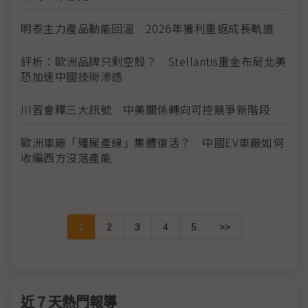
明泰主力產品動能回溫 2026年獲利重返成長軌道
評析：歐洲品牌只剩空殼？ Stellantis重金布局北美
恐加速中國技術滲透
川習會釋三大訊號 中美關係轉向可控競爭新階段
歐洲車廠「殭屍產線」集體復活？ 中國EV車廠如何
收編西方沒落產能
1
2
3
4
5
>>
近７天熱門報導