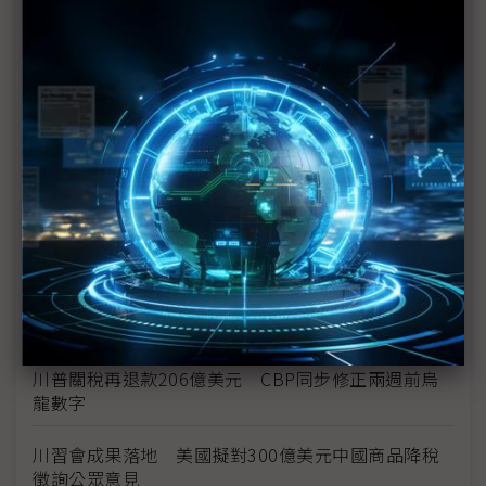
新纖：地緣風險是危機也是轉機 三大布局推進成長
台美投資MOU關稅優惠先落地 汽車零組件15%、航
空零件迎近乎免稅
中資背景也能過關 Volvo獲白宮豁免可繼續在美賣
車
裕隆國產、外銷同步並進 嚴陳莉蓮：AI賦能強化核
心競爭力與轉型
茂林加速東南亞布局 越南新廠2Q量產、泰國建廠規
畫隨後上
川普關稅再退款206億美元 CBP同步修正兩週前烏
龍數字
川習會成果落地 美國擬對300億美元中國商品降稅
徵詢公眾意見