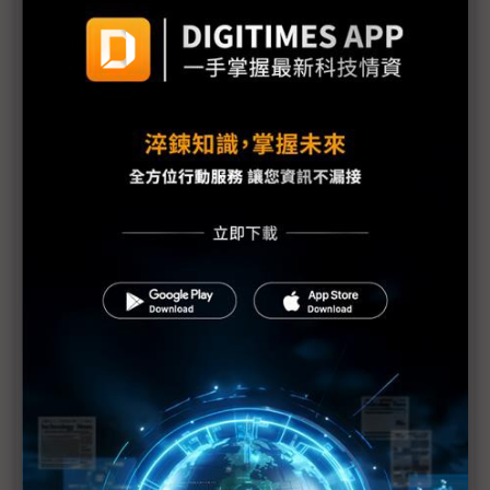
評析：三星罷工危機解除後 高額獎金未能撫平深層
矛盾
三星最新勞資協議部門待遇落差12倍 內部隱憂恐已
埋下
【漫圖秒懂】高分紅還是拚擴產？ 三星、SK海力士
陷AI紅利分配兩難
躲過三星罷工 南韓「半導體依賴症」能躲過下次危
機嗎？
三星工會醞釀「總罷工」反覆拉扯 DRAM、NAND
Flash漲勢恐續飆
三星史上頭一遭補償方案協議 半導體員工年終分紅
上看6億韓元
三星勞資僵局最後一刻驚險達成協議 總罷工暫緩執