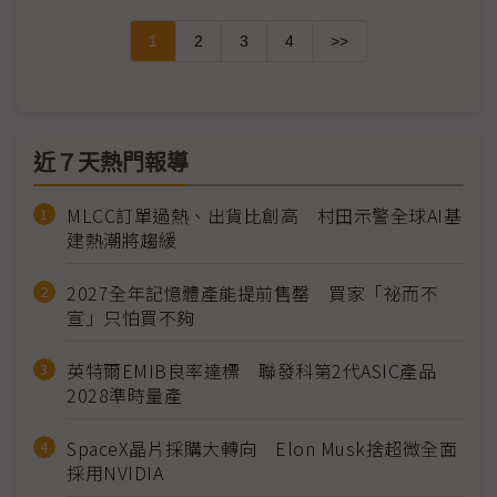
1
2
3
4
>>
近７天熱門報導
MLCC訂單過熱、出貨比創高 村田示警全球AI基
建熱潮將趨緩
2027全年記憶體產能提前售罄 買家「祕而不
宣」只怕買不夠
英特爾EMIB良率達標 聯發科第2代ASIC產品
2028準時量產
SpaceX晶片採購大轉向 Elon Musk捨超微全面
採用NVIDIA