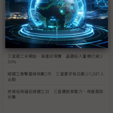
行
三星總罷工危機 南韓勞動部長親自出面調解
勞資談判破局 三星工會5月21日展開總罷工
獎金釀罷工前夕 三星1Q26薪資出爐、年增25%創
新高
三星罷工未開始、減產成現實 晶圓投入量傳已減少
30%
總罷工衝擊產線倒數2天 三星要求每日最少7,087人
出勤
勞資協商逼近總罷工日 三星遭股東壓力、停產風險
夾擊