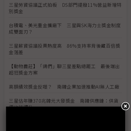
三星勞資協議正式拍板 DS部門提撥11%營益新增特
別獎金
台積電、美光重金擴廠下 三星與SK海力士獎金制度
成雙面刃？
三星薪資協議投票熱度高 86%支持率背後藏百倍獎
金落差
【動物農莊】「鴿們」聊三星差點總罷工 最後端出
超狂獎金方案
高額績效獎金反噬？ 南韓企業加速推動AI無人工廠
三星估年賺370兆韓元大發獎金 南韓供應鏈：供貨
價也該調升
三星勞資暫定協議惹議 DX部門擬投下反對票