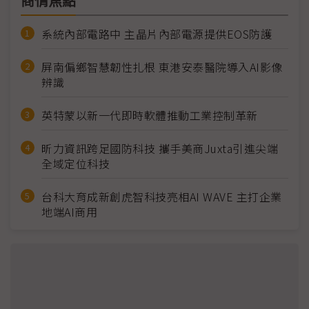
商情焦點
系統內部電路中 主晶片內部電源提供EOS防護
屏南偏鄉智慧韌性扎根 東港安泰醫院導入AI影像
辨識
英特蒙以新一代即時軟體推動工業控制革新
昕力資訊跨足國防科技 攜手美商Juxta引進尖端
全域定位科技
台科大育成新創虎智科技亮相AI WAVE 主打企業
地端AI商用