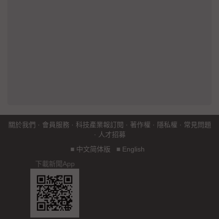
關於我們
·
會員服務
·
科技產業報訂閱
·
著作權
·
隱私權
·
常見問題
·
人才招募
■
中文简体版
■
English
下載新聞App