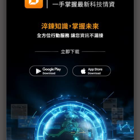
盟立偕義美闖無人機產業內幕 SEMICON將亮相人形
機器人
「無人載具之眼」需求熱 影像供應鏈緊抓系整商機
聰泰邊緣運算平台動能倍增 新品搶攻無人載具應用
半導體、國防軍工雙引擎帶動 千附精密看旺2026營
運動能
無人機產業的「非典型」路徑 軍規與3C規界線模糊
無人機擬轉列彈藥耗材 民間企業加速配合生產
為升電裝投入無人機反制系統 跨界打造「空中盾
牌」
新纖打造北台灣最大無人機中心 卡入桃竹ICT供應
鏈