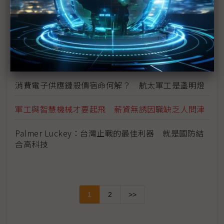
攻擊無人機需求大開 製造商靠「換湯」加速軍售流
程
（獨家）供應鏈傳中國備貨200萬架無人機 台灣短
期量能再受考驗
消費電子供應鏈殺價宿命何解？ 航太軍工是盞明燈
軍工與智慧機械才要起飛 薪資無誘因職缺乏人問津
Palmer Luckey：台灣止戰的最佳利器 就是國防結
合高科技
1
2
>>