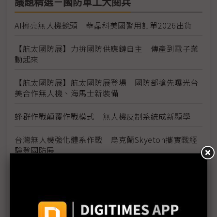
議題精選－國防軍工大閱兵
AI擦亮無人機鏡頭 華晶科美國警用訂單2026出貨
【航太國防展】力拚國防供應鏈自主 傳產到電子業
動起來
【航太國防展】航太國防展登場 國防部搶先曝光台
美合作無人機、海馬士新裝備
蜂群作戰顛覆作戰模式 無人機反制系統成新顯學
台灣無人機強化體系作戰 烏克蘭Skyeton攜實戰經
驗登國防展
護國神山接棒演出 國防航太展海空戰力成主旋律
力山布局無人機動力系統 攜手長榮航太、中光電