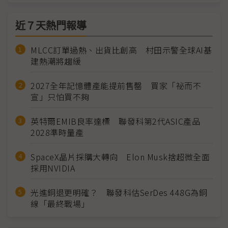
近７天熱門報導
MLCC訂單過熱、出貨比創高 村田示警全球AI基
建熱潮將趨緩
2027全年記憶體產能提前售罄 買家「祕而不
宣」只怕買不夠
英特爾EMIB良率達標 聯發科第2代ASIC產品
2028準時量產
SpaceX晶片採購大轉向 Elon Musk捨超微全面
採用NVIDIA
光進銅退更明確？ 聯發科估SerDes 448G為銅
線「最終戰場」