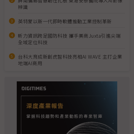
屏南偏鄉智慧韌性扎根 東港安泰醫院導入AI影像
辨識
英特蒙以新一代即時軟體推動工業控制革新
昕力資訊跨足國防科技 攜手美商Juxta引進尖端
全域定位科技
台科大育成新創虎智科技亮相AI WAVE 主打企業
地端AI商用