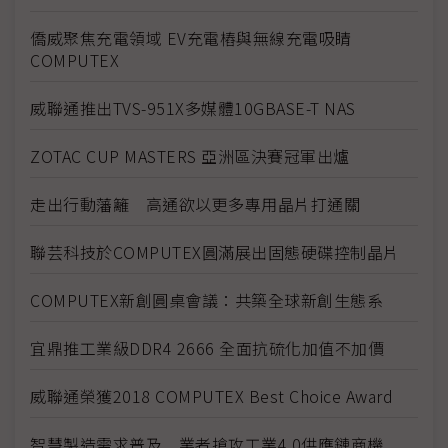
僑威聚焦充電領域 EV充電樁與無線充電吸睛
COMPUTEX
威聯通推出TVS-951X多媒體10GBASE-T NAS
ZOTAC CUP MASTERS 亞洲區決賽冠軍出爐
走出行動藩籬 高通欲以更多專用晶片打通關
聯芸科技於COMPUTEX圓滿展出固態硬碟控制晶片
COMPUTEX新創圓桌會議：共築全球新創生態系
宜鼎推工業級DDR4 2666 全面抗硫化加值不加價
威聯通榮獲2018 COMPUTEX Best Choice Award
智慧製造需求普及 業者搶攻工業4.0供應鏈商機