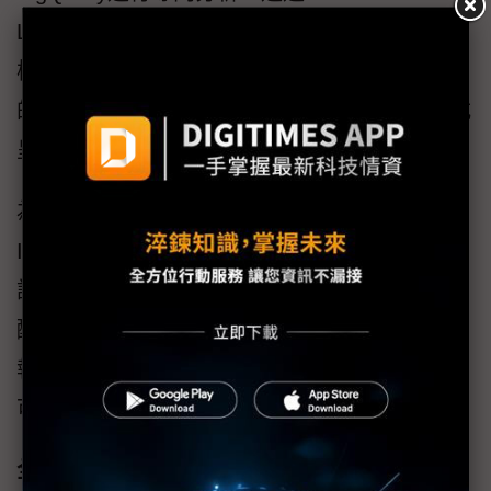
Learning Engine執行進階分析並套用機器學習
模式，或是運用Google Data Studio中各種豐富
的報告和資訊主頁，將 IoT資料以視覺化的方式
呈現。
為協助企業掌握應用服務效能， Google Cloud
IoT平台支援各種內嵌式作業系統，能夠與專為
設計人員打造的Google Android Things完美搭
配運作，以便能夠進一步深入分析聯網裝置的
執行效能，並執行韌體更新的工作，有效杜絕
可能的潛在威脅。
全力搶攻物聯網 Azure IoT Suite功能進化