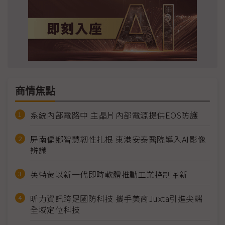
商情焦點
系統內部電路中 主晶片內部電源提供EOS防護
屏南偏鄉智慧韌性扎根 東港安泰醫院導入AI影像
辨識
英特蒙以新一代即時軟體推動工業控制革新
昕力資訊跨足國防科技 攜手美商Juxta引進尖端
全域定位科技