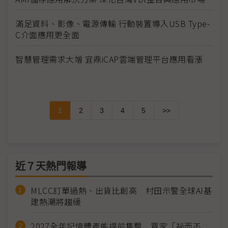
滿足資料、影像、電源傳輸 行動裝置導入USB Type-
C介面應用更全面
智慧管理需求大增 宜鼎iCAP雲端管理平台應用看漲
1
2
3
4
5
>>
近７天熱門報導
MLCC訂單過熱、出貨比創高 村田示警全球AI基
建熱潮將趨緩
2027全年記憶體產能提前售罄 買家「祕而不