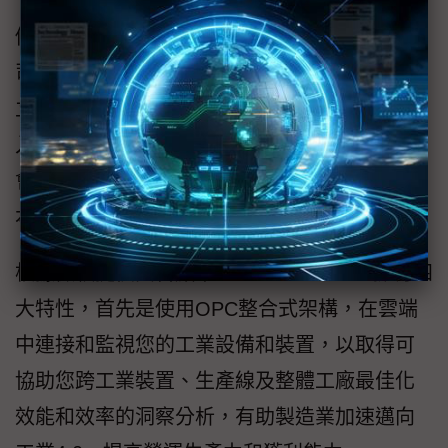
儘管微軟Azure平台問世的時間較晚，不過該公
司卻沒有忽略物聯網的龐大商機，該公司在成
立物聯網研究中心之餘，也開始在該平台上融
入IoT Suite，為企業業務帶來創新與轉型的機
會，進而達到做出決定、營運最佳化、降低成
本、創造新收入來源的目的。
根據微軟提供資料顯示，Azure IoT Suite擁有四
大特性，首先是使用OPC整合式架構，在雲端
中連接和監視您的工業設備和裝置，以取得可
協助您跨工業裝置、生產線及整體工廠最佳化
效能和效率的洞察分析，有助製造業加速邁向