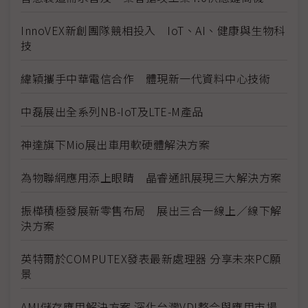
InnoVEX新創團隊競相投入 IoT、AI、健康與生物科
技
緯穎攜手中華電信合作 體現新一代資料中心技術
中磊展出全系列NB-IoT及LTE-M產品
神達旗下Mio展出車用軟硬體解決方案
為物聯網應用添上眼睛 晶睿通訊展現三大解決方案
振樺積極發展新零售布局 展出三合一線上／線下解
決方案
英特爾於COMPUTEX發表最新處理器 分享未來PC願
景
AMI儲存應用解決方案 深化台灣VDI整合與應用市場