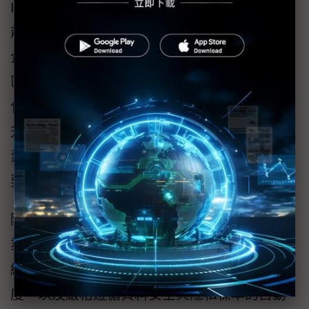
IDC亞太區助理副總裁Deepika Giri表示，在當
前充滿不確定性的環境中，成為以AI為核心的
企業已不再是選項，而是必須的策略。整個地
區的企業正大規模擁抱代理型AI與代理自動
化。顯而易見，許多企業領導者已看見其在提
升生產力、創新與成長方面的潛力，而這些因
素將是企業在面對未來衝擊時建立韌性的關鍵
要素。
隨著台灣企業積極採用代理型AI解決方案，企
業領導者必須優先建構透明的人機協作生態系
統，同時導入具備完善治理架構、決策透明
度，以及嚴格遵循資料安全與隱私標準的自動