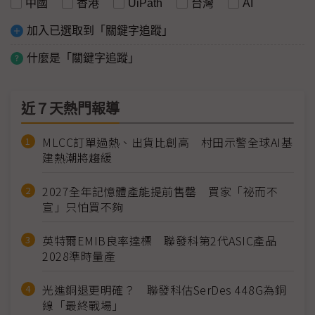
中國
香港
UiPath
台灣
AI
加入已選取到「關鍵字追蹤」
什麼是「關鍵字追蹤」
近７天熱門報導
MLCC訂單過熱、出貨比創高 村田示警全球AI基
建熱潮將趨緩
2027全年記憶體產能提前售罄 買家「祕而不
宣」只怕買不夠
英特爾EMIB良率達標 聯發科第2代ASIC產品
2028準時量產
光進銅退更明確？ 聯發科估SerDes 448G為銅
線「最終戰場」