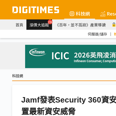
科技網
Res
259
首頁
漲價大追蹤
《百年，並不孤寂》產業導讀
伺服器/儲存
｜
科技網
Jamf發表Security 3
置最新資安威脅