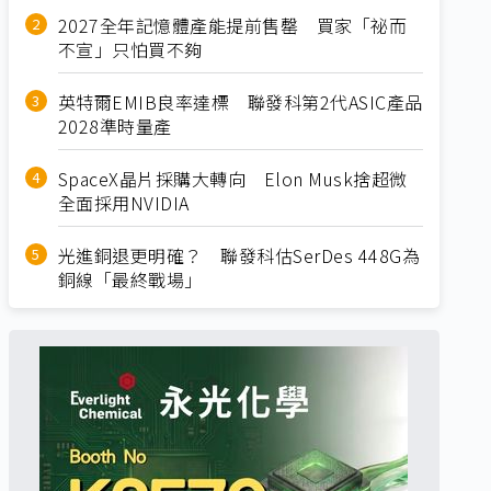
2027全年記憶體產能提前售罄 買家「祕而
不宣」只怕買不夠
英特爾EMIB良率達標 聯發科第2代ASIC產品
2028準時量產
SpaceX晶片採購大轉向 Elon Musk捨超微
全面採用NVIDIA
光進銅退更明確？ 聯發科估SerDes 448G為
銅線「最終戰場」