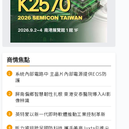
商情焦點
系統內部電路中 主晶片內部電源提供EOS防
護
屏南偏鄉智慧韌性扎根 東港安泰醫院導入AI影
像辨識
英特蒙以新一代即時軟體推動工業控制革新
昕力資訊跨足國防科技 攜手美商Juxta引進尖