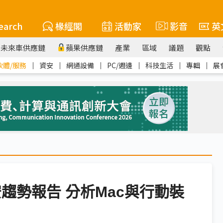
earch
椽經閣
活動家
影音
英
未來車供應鏈
蘋果供應鏈
產業
區域
議題
觀點
軟體/服務
｜
資安
｜
網通設備
｜
PC/週邊
｜
科技生活
｜
專輯
｜
展
60資安趨勢報告 分析Mac與行動裝