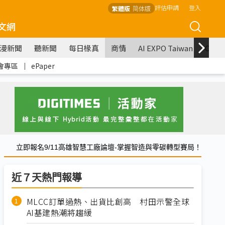
評估申請
登入
繁體版
简体版
文網
漫新聞
聽新聞
每日椽真
商情
AI EXPO Taiwan
COM
會專區
｜
ePaper
立即報名9/11高雄智慧工廠論壇-掌握智造與零碳轉型賽局！
近７天熱門報導
MLCC訂單過熱、出貨比創高 村田示警全球
AI基建熱潮將趨緩