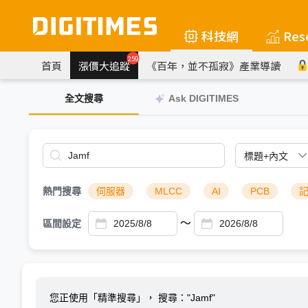
科技網
Res
259
首頁
漲價大追蹤
《百年，並不孤寂》產業導讀
全文搜尋
Ask DIGITIMES
熱門搜尋
伺服器
MLCC
AI
PCB
～
區間設定
您正使用「精準搜尋」，
搜尋："Jamf"