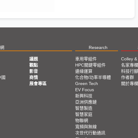
網
Research
議題
車用零組件
Colley &
觀點
HPC關鍵零組件
名家專
影音
邊緣運算
科技行
中國
商情
化合物/功率半導體
作者群
展會專區
Green Tech
關於專
EV Focus
新興科技
亞洲供應鏈
智慧製造
智慧家庭
物聯網
寬頻與無線
次世代行動通訊