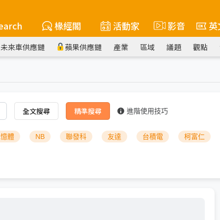
earch
椽經閣
活動家
影音
英
未來車供應鏈
蘋果供應鏈
產業
區域
議題
觀點
全文搜尋
精準搜尋
進階使用技巧
記憶體
NB
聯發科
友達
台積電
柯富仁