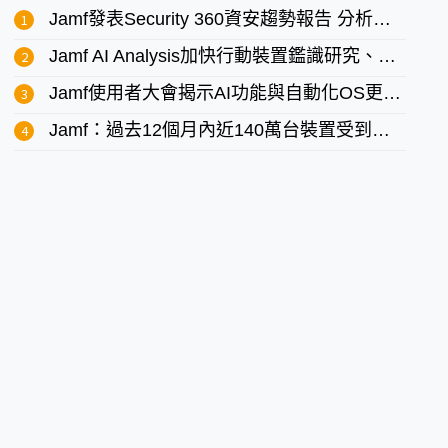
Jamf發表Security 360資安趨勢報告 分析Mac與行動裝置最新資安威脅
Jamf AI Analysis加快行動裝置鑑識研究、簡化進階威脅分析
Jamf使用者大會揭示AI功能與自動化OS更新打造全新企業級API生態系統
Jamf：過去12個月內近140萬台裝置受到網路釣魚攻擊 裝置保護刻不容緩