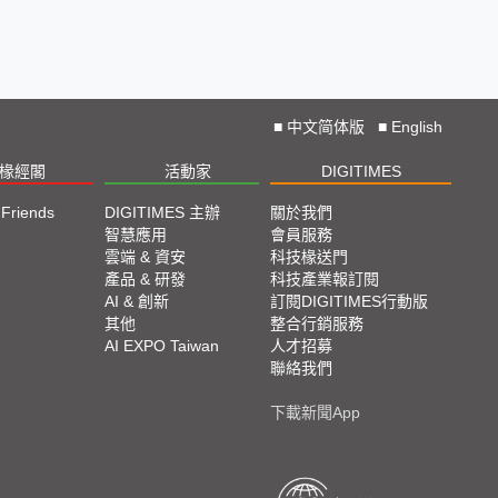
■
中文简体版
■
English
椽經閣
活動家
DIGITIMES
 Friends
DIGITIMES 主辦
關於我們
欄
智慧應用
會員服務
腳
雲端 & 資安
科技椽送門
產品 & 研發
科技產業報訂閱
欄
AI & 創新
訂閱DIGITIMES行動版
其他
整合行銷服務
AI EXPO Taiwan
人才招募
聯絡我們
下載新聞App