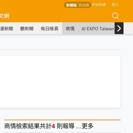
評估申請
登入
繁體版
简体版
文網
漫新聞
聽新聞
每日椽真
商情
AI EXPO Taiwan
COM
商情
檢索結果共計
4
則報導 ...
更多