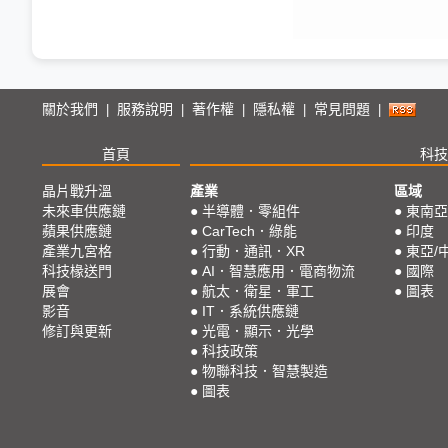
關於我們
服務說明
著作權
隱私權
常見問題
|
|
|
|
|
首頁
科技
晶片戰升溫
產業
區域
未來車供應鏈
●
半導體．零組件
●
東南亞
蘋果供應鏈
●
CarTech．綠能
●
印度
產業九宮格
●
行動．通訊．XR
●
東亞/
科技椽送門
●
AI．智慧應用．電商物流
●
國際
展會
●
航太．衛星．軍工
●
圖表
影音
●
IT．系統供應鏈
修訂與更新
●
光電．顯示．光學
●
科技政策
●
物聯科技．智慧製造
●
圖表