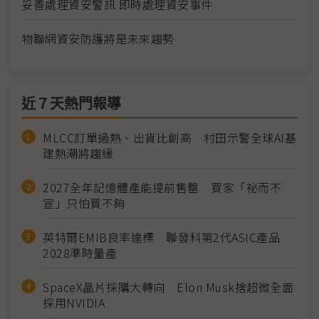
妥善處理資安警訊 即時處理資安事件
物聯網資安防護將是未來趨勢
近７天熱門報導
MLCC訂單過熱、出貨比創高 村田示警全球AI基
建熱潮將趨緩
2027全年記憶體產能提前售罄 買家「祕而不
宣」只怕買不夠
英特爾EMIB良率達標 聯發科第2代ASIC產品
2028準時量產
SpaceX晶片採購大轉向 Elon Musk捨超微全面
採用NVIDIA