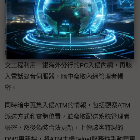
整體性持續防禦比預防攻擊更重要
事實上，隨著企業內部的資訊環境日趨複雜，
想要阻擋駭客攻擊的難度也愈來愈高。以發生
在2016年7月的一銀ATM盜領事件為例，推測駭
客早在數個月前，就先透過釣魚郵件，進行社
交工程利用一銀海外分行的PC入侵內網，再駭
入電話錄音伺服器，暗中竊取內網管理者帳
密。
同時暗中蒐集入侵ATM的情報，包括觀察ATM
派送方式和實體位置，並竊取配送系統管理者
帳密，然後偽裝合法更新，上傳駭客特製的
DMS更新檔，將ATM主機Telnet服務從手動變更