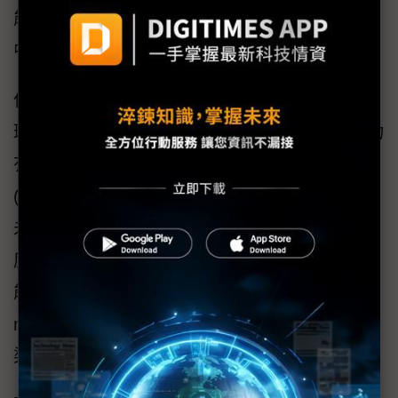
能免於遭受此種威脅或是暴露在進一步的風險
中。
但物聯網設備的數量龐大，且可能安裝在各種
環境中，IT人員如果要靠人工一一管理，恐怕力
有未逮。因此使用人工智慧(AI)或是機器學習
(Machine Learning)來做資安情資分析技術，在
未來的物聯網資安防護將會愈來愈重要，如深
度學習(Deep Learning)會自動尋找對應的功
能，查找適當的特徵空間，或是透過Graph
mining(圖形挖掘)，幫助IT人員建立惡意程式感
染過程的關聯圖。