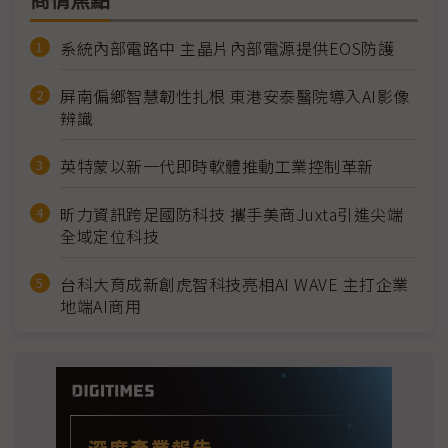
商情焦點
系統內部電路中 主晶片內部電源提供EOS防護
屏南偏鄉智慧韌性扎根 東港安泰醫院導入AI影像
辨識
英特蒙以新一代即時軟體推動工業控制革新
昕力資訊跨足國防科技 攜手美商Juxta引進尖端
全域定位科技
台科大育成新創虎智科技亮相AI WAVE 主打企業
地端AI商用