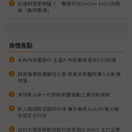
光進銅退更明確？ 聯發科估SerDes 448G為銅
線「最終戰場」
商情焦點
系統內部電路中 主晶片內部電源提供EOS防護
屏南偏鄉智慧韌性扎根 東港安泰醫院導入AI影像
辨識
英特蒙以新一代即時軟體推動工業控制革新
昕力資訊跨足國防科技 攜手美商Juxta引進尖端
全域定位科技
台科大育成新創虎智科技亮相AI WAVE 主打企業