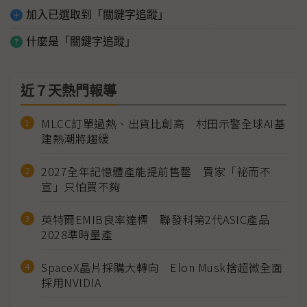
加入已選取到「關鍵字追蹤」
什麼是「關鍵字追蹤」
近７天熱門報導
MLCC訂單過熱、出貨比創高 村田示警全球AI基
建熱潮將趨緩
2027全年記憶體產能提前售罄 買家「祕而不
宣」只怕買不夠
英特爾EMIB良率達標 聯發科第2代ASIC產品
2028準時量產
SpaceX晶片採購大轉向 Elon Musk捨超微全面
採用NVIDIA