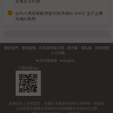
全域定位科技
台科大育成新創虎智科技亮相AI WAVE 主打企業
地端AI商用
關於我們
·
會員服務
·
科技產業報訂閱
·
著作權
·
隱私權
·
常見問題
·
人才招募
■
中文简体版
■
English
下載新聞App
本網站內之全部圖文，係屬於大椽股份有限公司所有，非經本
公司同意不得將全部或部分內容轉載於任何形式之媒