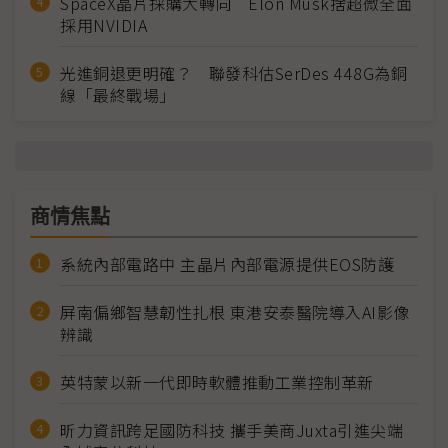
SpaceX晶片採購大轉向 Elon Musk捨超微全面
採用NVIDIA
光進銅退更明確？ 聯發科估SerDes 448G為銅
線「最終戰場」
商情焦點
系統內部電路中 主晶片內部電源提供EOS防護
屏南偏鄉智慧韌性扎根 東港安泰醫院導入AI影像
辨識
英特蒙以新一代即時軟體推動工業控制革新
昕力資訊跨足國防科技 攜手美商Juxta引進尖端