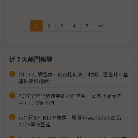
1
2
3
4
5
>>
近７天熱門報導
MLCC訂單過熱、出貨比創高 村田示警全球AI基
建熱潮將趨緩
2027全年記憶體產能提前售罄 買家「祕而不
宣」只怕買不夠
英特爾EMIB良率達標 聯發科第2代ASIC產品
2028準時量產