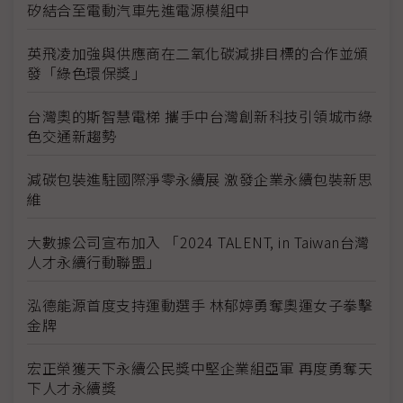
矽結合至電動汽車先進電源模組中
英飛凌加強與供應商在二氧化碳減排目標的合作並頒
發「綠色環保獎」
台灣奧的斯智慧電梯 攜手中台灣創新科技引領城市綠
色交通新趨勢
減碳包裝進駐國際淨零永續展 激發企業永續包裝新思
維
大數據公司宣布加入 「2024 TALENT, in Taiwan台灣
人才永續行動聯盟」
泓德能源首度支持運動選手 林郁婷勇奪奧運女子拳擊
金牌
宏正榮獲天下永續公民獎中堅企業組亞軍 再度勇奪天
下人才永續獎