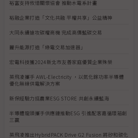
裕富支持攸惜關懷協會 推動水電系計畫
裕融企業打造「文化共融 平權共享」公益精神
大同永續搶攻碳權商機 完成高價藍碳交易
麗升能源打造「綠電交易加速器」
宏電科技獲2024新北市友善家庭優質企業殊榮
英飛凌攜手 AWL-Electricity ，以氮化鎵功率半導體
優化無線供電解決方案
新保經驗力挺農業ESG STORE 共創永續藍海
半導體龍頭攜手供應鏈推動ESG 引進配客嘉循環箱創
三贏
英飛凌推出HybridPACK Drive G2 Fusion 將矽和碳化