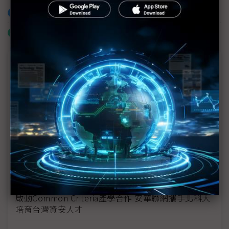
加入已選取到「關鍵字追蹤」
什麼是「關鍵字追蹤」
議題精選－ESG專欄
以SEED技術打造更環保永續的網路
Axis與準線智慧科技攜手打造創新河川水位監測解決
方案 落實生態永續發展的願景
東捷資訊推ACE王牌計畫 搶攻企業轉型商機添動能
伊雲谷獲永續獎項雙認證 數位韌性驅動永續發展
啟動Common Criteria產學合作 安華聯網攜手北科大
培育台灣資安人才