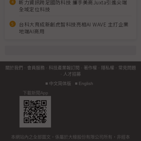
昕力資訊跨足國防科技 攜手美商Juxta引進尖端
全域定位科技
台科大育成新創虎智科技亮相AI WAVE 主打企業
地端AI商用
關於我們
·
會員服務
·
科技產業報訂閱
·
著作權
·
隱私權
·
常見問題
·
人才招募
■
中文简体版
■
English
下載新聞App
本網站內之全部圖文，係屬於大椽股份有限公司所有，非經本