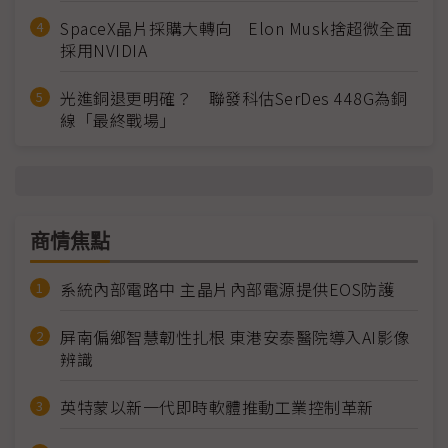
SpaceX晶片採購大轉向 Elon Musk捨超微全面
採用NVIDIA
光進銅退更明確？ 聯發科估SerDes 448G為銅
線「最終戰場」
商情焦點
系統內部電路中 主晶片內部電源提供EOS防護
屏南偏鄉智慧韌性扎根 東港安泰醫院導入AI影像
辨識
英特蒙以新一代即時軟體推動工業控制革新