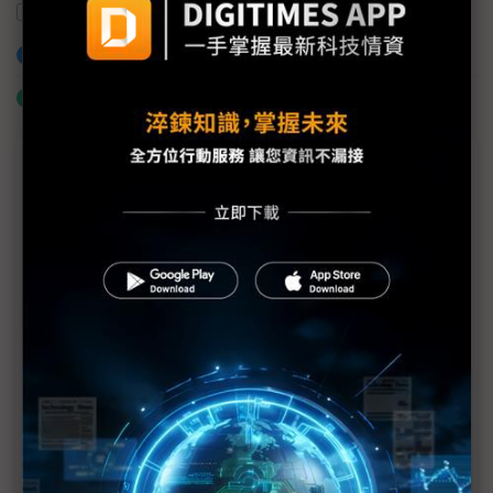
綠色工廠
再生能源
佳世達
加入已選取到「關鍵字追蹤」
什麼是「關鍵字追蹤」
議題精選－ESG專欄
以SEED技術打造更環保永續的網路
Axis與準線智慧科技攜手打造創新河川水位監測解決
方案 落實生態永續發展的願景
東捷資訊推ACE王牌計畫 搶攻企業轉型商機添動能
伊雲谷獲永續獎項雙認證 數位韌性驅動永續發展
啟動Common Criteria產學合作 安華聯網攜手北科大
培育台灣資安人才