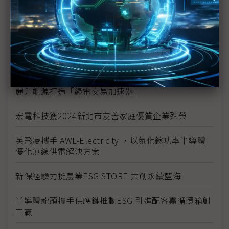
裕富支持攸惜關懷協會 推動水電系計畫
裕融企業打造「文化共融 平權共享」公益精神
大同永續搶攻碳權商機 完成高價藍碳交易
麗升能源打造「綠電交易加速器」
宏電科技獲2024新北市友善家庭優質企業殊榮
英飛凌攜手 AWL-Electricity ，以氮化鎵功率半導體
優化無線供電解決方案
新保經驗力挺農業ESG STORE 共創永續藍海
半導體龍頭攜手供應鏈推動ESG 引進配客嘉循環箱創
三贏