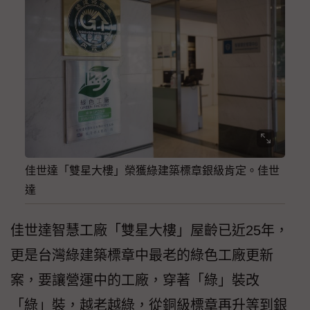
佳世達「雙星大樓」榮獲綠建築標章銀級肯定。佳世
達
佳世達智慧工廠「雙星大樓」屋齡已近25年，
更是台灣綠建築標章中最老的綠色工廠更新
案，要讓營運中的工廠，穿著「綠」裝改
「綠」裝，越老越綠，從銅級標章再升等到銀