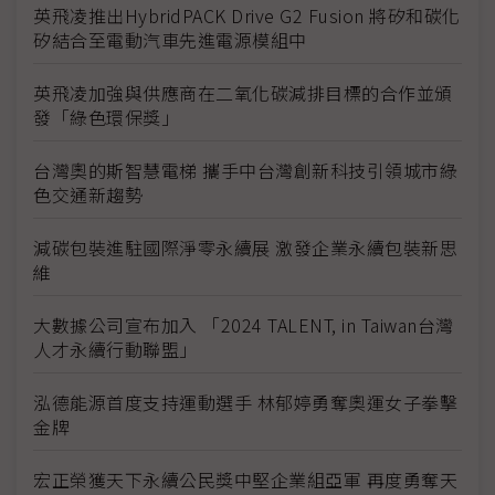
英飛凌推出HybridPACK Drive G2 Fusion 將矽和碳化
矽結合至電動汽車先進電源模組中
英飛凌加強與供應商在二氧化碳減排目標的合作並頒
發「綠色環保獎」
台灣奧的斯智慧電梯 攜手中台灣創新科技引領城市綠
色交通新趨勢
減碳包裝進駐國際淨零永續展 激發企業永續包裝新思
維
大數據公司宣布加入 「2024 TALENT, in Taiwan台灣
人才永續行動聯盟」
泓德能源首度支持運動選手 林郁婷勇奪奧運女子拳擊
金牌
宏正榮獲天下永續公民獎中堅企業組亞軍 再度勇奪天