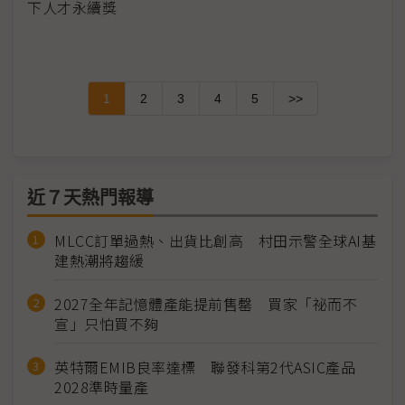
下人才永續獎
1
2
3
4
5
>>
近７天熱門報導
MLCC訂單過熱、出貨比創高 村田示警全球AI基
建熱潮將趨緩
2027全年記憶體產能提前售罄 買家「祕而不
宣」只怕買不夠
英特爾EMIB良率達標 聯發科第2代ASIC產品
2028準時量產