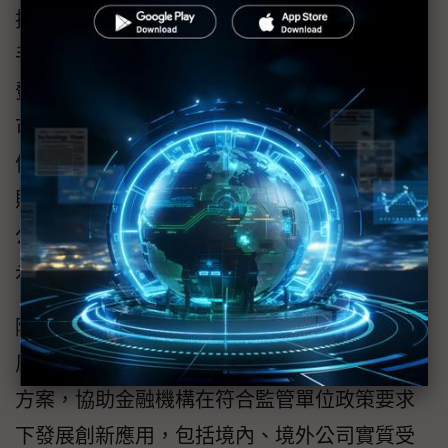
持續協助企業將ESG轉化為策略成長動能，攜
手金融業共創落地解決方案，實踐綠色金融。
鄧白氏的全球企業ESG評分，對金融業來說，
可協助其快速辨識永續金融風險與評估綠色授
信額度；而對於與金融機構往來的企業客戶，
則可通過鄧白氏評分了解自身ESG狀態，檢視
公司競爭力後，制定改善計畫，將數據轉化為
永續競爭優勢。
除了ESG綠色永續方案之外，在法遵、合規、
風控領域，鄧白氏也提供金融業者相對應解決
方案，協助金融機構在符合監管單位政策要求
下發展創新應用，包括境內、境外公司實質受