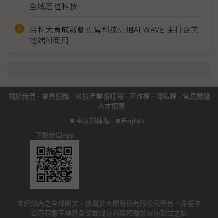
全域定位科技
台科大育成新創虎智科技亮相AI WAVE 主打企業
地端AI商用
關於我們
·
會員服務
·
科技產業報訂閱
·
著作權
·
隱私權
·
常見問題
·
人才招募
■
中文简体版
■
English
下載新聞App
本網站內之全部圖文，係屬於大椽股份有限公司所有，非經本
公司同意不得將全部或部分內容轉載於任何形式之媒