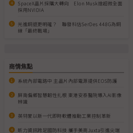
SpaceX晶片採購大轉向 Elon Musk捨超微全面
採用NVIDIA
光進銅退更明確？ 聯發科估SerDes 448G為銅
線「最終戰場」
商情焦點
系統內部電路中 主晶片內部電源提供EOS防護
屏南偏鄉智慧韌性扎根 東港安泰醫院導入AI影像
辨識
英特蒙以新一代即時軟體推動工業控制革新
昕力資訊跨足國防科技 攜手美商Juxta引進尖端