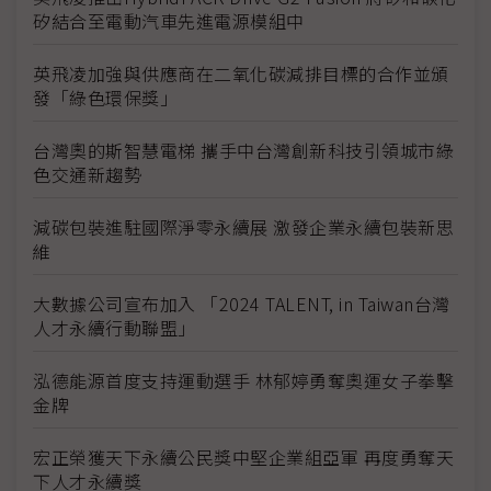
矽結合至電動汽車先進電源模組中
英飛凌加強與供應商在二氧化碳減排目標的合作並頒
發「綠色環保獎」
台灣奧的斯智慧電梯 攜手中台灣創新科技引領城市綠
色交通新趨勢
減碳包裝進駐國際淨零永續展 激發企業永續包裝新思
維
大數據公司宣布加入 「2024 TALENT, in Taiwan台灣
人才永續行動聯盟」
泓德能源首度支持運動選手 林郁婷勇奪奧運女子拳擊
金牌
宏正榮獲天下永續公民獎中堅企業組亞軍 再度勇奪天
下人才永續獎