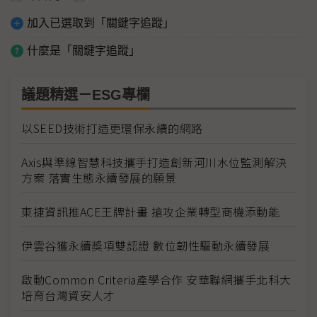
加入已選取到「關鍵字追蹤」
什麼是「關鍵字追蹤」
議題精選－ESG專欄
以SEED技術打造更環保永續的網路
Axis與準線智慧科技攜手打造創新河川水位監測解決
方案 落實生態永續發展的願景
東捷資訊推ACE王牌計畫 搶攻企業轉型商機添動能
伊雲谷獲永續獎項雙認證 數位韌性驅動永續發展
啟動Common Criteria產學合作 安華聯網攜手北科大
培育台灣資安人才