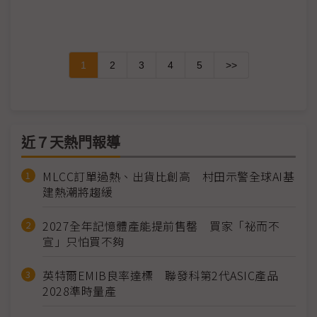
1
2
3
4
5
>>
近７天熱門報導
MLCC訂單過熱、出貨比創高 村田示警全球AI基
建熱潮將趨緩
2027全年記憶體產能提前售罄 買家「祕而不
宣」只怕買不夠
英特爾EMIB良率達標 聯發科第2代ASIC產品
2028準時量產