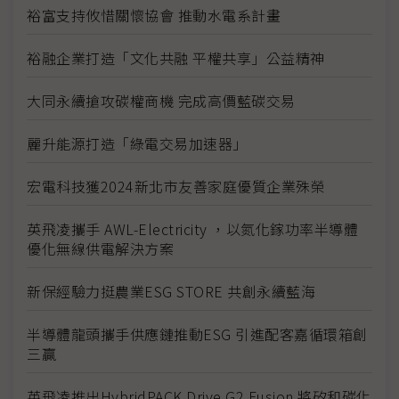
裕富支持攸惜關懷協會 推動水電系計畫
裕融企業打造「文化共融 平權共享」公益精神
大同永續搶攻碳權商機 完成高價藍碳交易
麗升能源打造「綠電交易加速器」
宏電科技獲2024新北市友善家庭優質企業殊榮
英飛凌攜手 AWL-Electricity ，以氮化鎵功率半導體
優化無線供電解決方案
新保經驗力挺農業ESG STORE 共創永續藍海
半導體龍頭攜手供應鏈推動ESG 引進配客嘉循環箱創
三贏
英飛凌推出HybridPACK Drive G2 Fusion 將矽和碳化