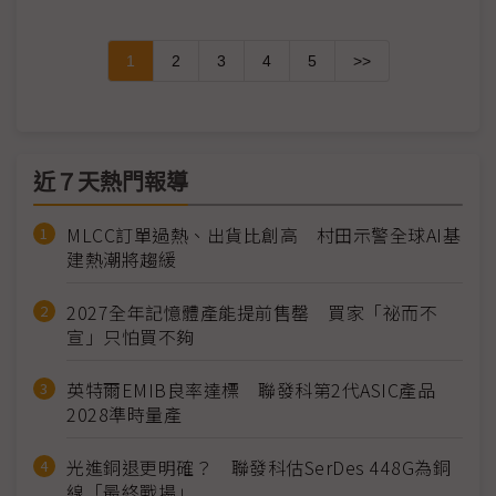
1
2
3
4
5
>>
近７天熱門報導
MLCC訂單過熱、出貨比創高 村田示警全球AI基
建熱潮將趨緩
2027全年記憶體產能提前售罄 買家「祕而不
宣」只怕買不夠
英特爾EMIB良率達標 聯發科第2代ASIC產品
2028準時量產
光進銅退更明確？ 聯發科估SerDes 448G為銅
線「最終戰場」