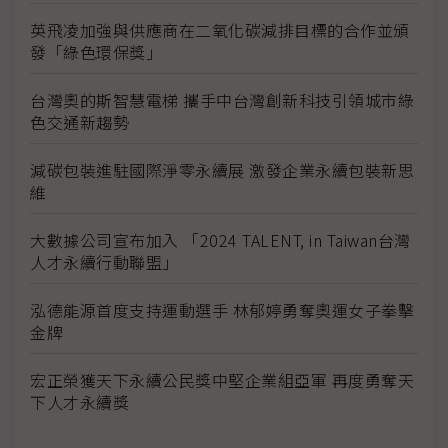
英飛凌加強與供應商在二氧化碳減排目標的合作並頒
發「綠色環保獎」
台灣奧的斯智慧電梯 攜手中台灣創新科技引領城市綠
色交通新趨勢
減碳包裝進駐國際淨零永續展 激發企業永續包裝新思
維
大數據公司宣布加入 「2024 TALENT, in Taiwan台灣
人才永續行動聯盟」
泓德能源首度支持運動選手 林郁婷勇奪奧運女子拳擊
金牌
宏正榮獲天下永續公民獎中堅企業組亞軍 再度勇奪天
下人才永續獎