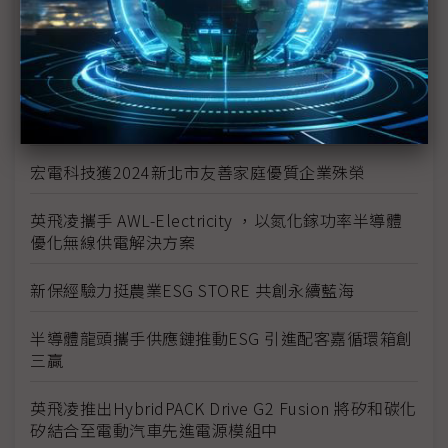
裕融企業打造「文化共融 平權共享」公益精神
大同永續搶攻碳權商機 完成高價藍碳交易
麗升能源打造「綠電交易加速器」
宏電科技獲2024新北市友善家庭優質企業殊榮
英飛凌攜手 AWL-Electricity ，以氮化鎵功率半導體
優化無線供電解決方案
新保經驗力挺農業ESG STORE 共創永續藍海
半導體龍頭攜手供應鏈推動ESG 引進配客嘉循環箱創
三贏
英飛凌推出HybridPACK Drive G2 Fusion 將矽和碳化
矽結合至電動汽車先進電源模組中