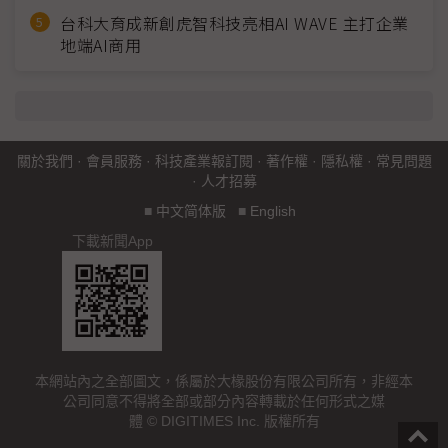
台科大育成新創虎智科技亮相AI WAVE 主打企業
地端AI商用
關於我們
·
會員服務
·
科技產業報訂閱
·
著作權
·
隱私權
·
常見問題
·
人才招募
■
中文简体版
■
English
下載新聞App
本網站內之全部圖文，係屬於大椽股份有限公司所有，非經本
公司同意不得將全部或部分內容轉載於任何形式之媒
體 © DIGITIMES Inc. 版權所有