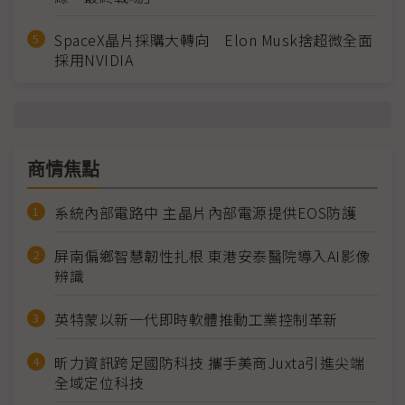
SpaceX晶片採購大轉向 Elon Musk捨超微全面
採用NVIDIA
商情焦點
系統內部電路中 主晶片內部電源提供EOS防護
屏南偏鄉智慧韌性扎根 東港安泰醫院導入AI影像
辨識
英特蒙以新一代即時軟體推動工業控制革新
昕力資訊跨足國防科技 攜手美商Juxta引進尖端
全域定位科技