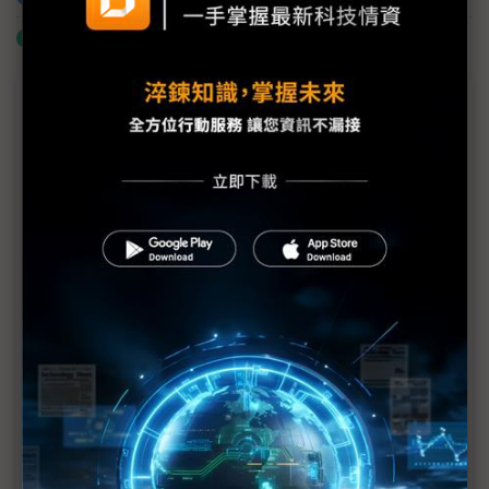
什麼是「關鍵字追蹤」
議題精選－ESG專欄
以SEED技術打造更環保永續的網路
Axis與準線智慧科技攜手打造創新河川水位監測解決
方案 落實生態永續發展的願景
東捷資訊推ACE王牌計畫 搶攻企業轉型商機添動能
伊雲谷獲永續獎項雙認證 數位韌性驅動永續發展
啟動Common Criteria產學合作 安華聯網攜手北科大
培育台灣資安人才
裕富支持攸惜關懷協會 推動水電系計畫