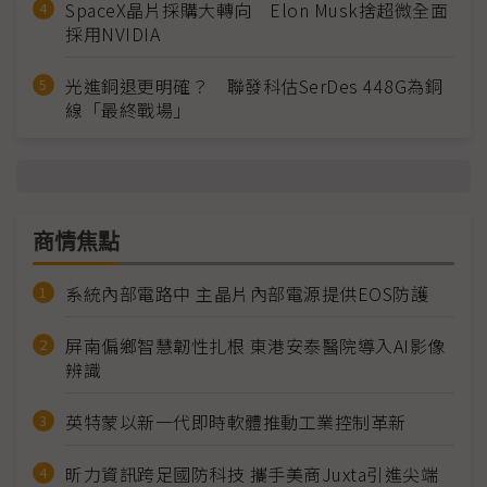
SpaceX晶片採購大轉向 Elon Musk捨超微全面
採用NVIDIA
光進銅退更明確？ 聯發科估SerDes 448G為銅
線「最終戰場」
商情焦點
系統內部電路中 主晶片內部電源提供EOS防護
屏南偏鄉智慧韌性扎根 東港安泰醫院導入AI影像
辨識
英特蒙以新一代即時軟體推動工業控制革新
昕力資訊跨足國防科技 攜手美商Juxta引進尖端