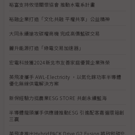
裕富支持攸惜關懷協會 推動水電系計畫
裕融企業打造「文化共融 平權共享」公益精神
大同永續搶攻碳權商機 完成高價藍碳交易
麗升能源打造「綠電交易加速器」
宏電科技獲2024新北市友善家庭優質企業殊榮
英飛凌攜手 AWL-Electricity ，以氮化鎵功率半導體
優化無線供電解決方案
新保經驗力挺農業ESG STORE 共創永續藍海
半導體龍頭攜手供應鏈推動ESG 引進配客嘉循環箱創
三贏
英飛凌推出HybridPACK Drive G2 Fusion 將矽和碳化