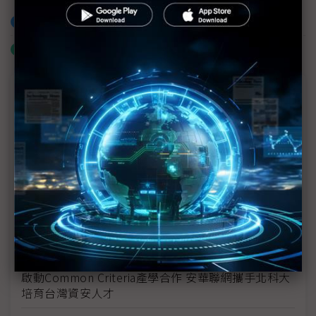
加入已選取到「關鍵字追蹤」
什麼是「關鍵字追蹤」
議題精選－ESG專欄
以SEED技術打造更環保永續的網路
Axis與準線智慧科技攜手打造創新河川水位監測解決
方案 落實生態永續發展的願景
東捷資訊推ACE王牌計畫 搶攻企業轉型商機添動能
伊雲谷獲永續獎項雙認證 數位韌性驅動永續發展
啟動Common Criteria產學合作 安華聯網攜手北科大
培育台灣資安人才