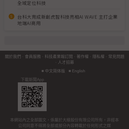
全域定位科技
台科大育成新創虎智科技亮相AI WAVE 主打企業
地端AI商用
關於我們
·
會員服務
·
科技產業報訂閱
·
著作權
·
隱私權
·
常見問題
·
人才招募
■
中文简体版
■
English
下載新聞App
本網站內之全部圖文，係屬於大椽股份有限公司所有，非經本
公司同意不得將全部或部分內容轉載於任何形式之媒