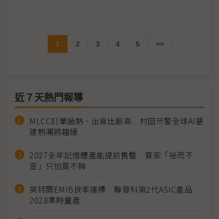
1
2
3
4
5
>>
近７天熱門報導
MLCC訂單過熱、出貨比創高 村田示警全球AI基
建熱潮將趨緩
2027全年記憶體產能提前售罄 買家「祕而不
宣」只怕買不夠
英特爾EMIB良率達標 聯發科第2代ASIC產品
2028準時量產