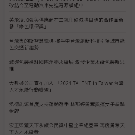
矽結合至電動汽車先進電源模組中
英飛凌加強與供應商在二氧化碳減排目標的合作並頒
發「綠色環保獎」
台灣奧的斯智慧電梯 攜手中台灣創新科技引領城市綠
色交通新趨勢
減碳包裝進駐國際淨零永續展 激發企業永續包裝新思
維
大數據公司宣布加入 「2024 TALENT, in Taiwan台灣
人才永續行動聯盟」
泓德能源首度支持運動選手 林郁婷勇奪奧運女子拳擊
金牌
宏正榮獲天下永續公民獎中堅企業組亞軍 再度勇奪天
下人才永續獎