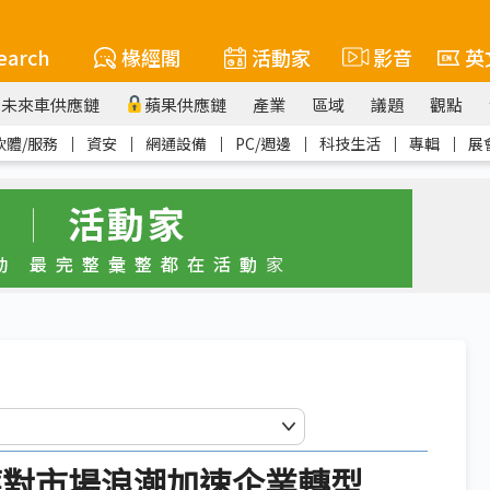
earch
椽經閣
活動家
影音
英
未來車供應鏈
蘋果供應鏈
產業
區域
議題
觀點
軟體/服務
｜
資安
｜
網通設備
｜
PC/週邊
｜
科技生活
｜
專輯
｜
展
應對市場浪潮加速企業轉型