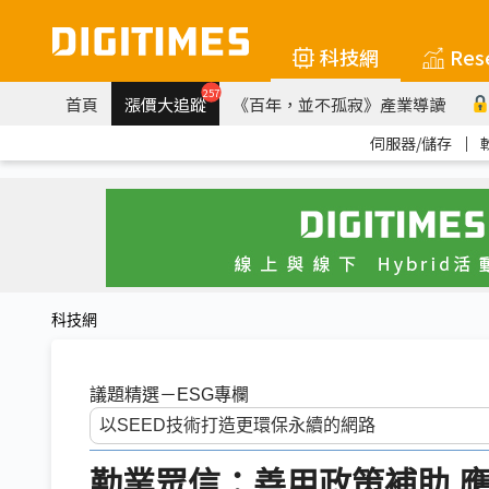
科技網
Res
257
首頁
漲價大追蹤
《百年，並不孤寂》產業導讀
伺服器/儲存
｜
科技網
議題精選－ESG專欄
勤業眾信：善用政策補助 