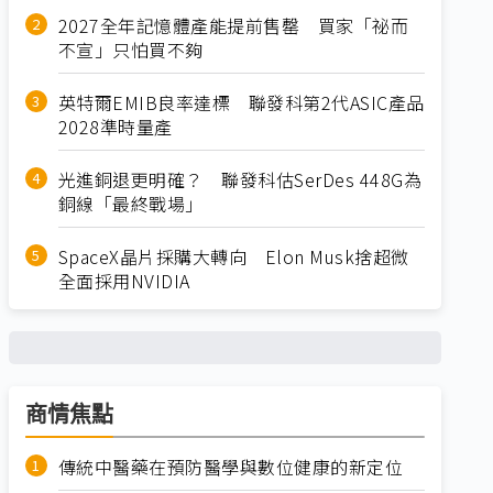
2027全年記憶體產能提前售罄 買家「祕而
不宣」只怕買不夠
英特爾EMIB良率達標 聯發科第2代ASIC產品
2028準時量產
光進銅退更明確？ 聯發科估SerDes 448G為
銅線「最終戰場」
SpaceX晶片採購大轉向 Elon Musk捨超微
全面採用NVIDIA
商情焦點
傳統中醫藥在預防醫學與數位健康的新定位