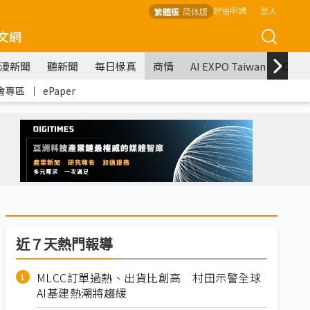
評估申請
登入
繁體版
简体版
文網
漫新聞
聽新聞
每日椽真
商情
AI EXPO Taiwan
COM
會專區
｜
ePaper
近７天熱門報導
MLCC訂單過熱、出貨比創高 村田示警全球
AI基建熱潮將趨緩