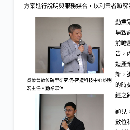
方案進行說明與服務媒合，以利業者瞭解
勤業
場致
前瞻
告，
造產
新，
資策會數位轉型研究院-智造科技中心蔡明
的時
宏主任。勤業眾信
經之
顯見
數位