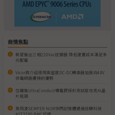
商情焦點
新望推出三相220Vac逆變器 降低建置成本滿足多
元配電
Vicor將介紹使用高密度DC-DC轉換器加速向48V
供電網路遷移的優勢
岱鐠推UltraConduct導電膠探針測試座攻克AI晶
片瓶頸
英飛凌SEMPER NOR快閃記憶體通過信驊科技
AST2700 BMC認證