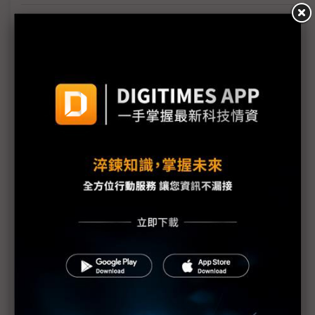
AI算力上線拚速度 COMPUTEX看見基設模組及預製
化浪潮
機器人競賽轉向平台戰 台廠搶攻具身智慧運算商機
雲端算力外溢地端 IPC卡位邊緣AI與實體AI應用
評析：從電子書翻頁跨入AI與智慧移動 COMPUTEX
揭示電子紙下個十年
《不具名消息》SEP71從追星現場到獨家專訪——史
上最長、體感綿延3週的COMPUTEX幕後採訪紀實
中小企AI普及率僅11.9% 政府盼母雞帶小雞加速落
地
AI時代「能源供應」與「負載穩定」缺一不可 台達
電、光寶科祭解方