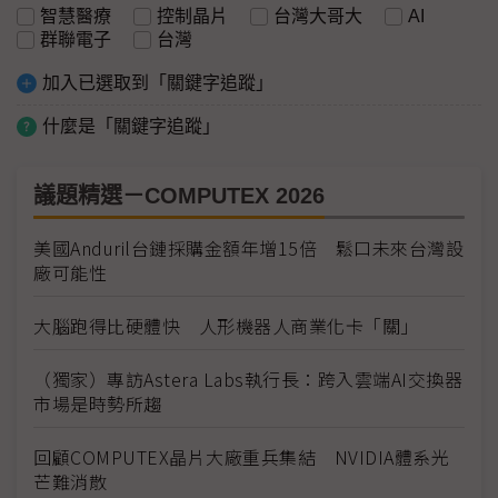
智慧醫療
控制晶片
台灣大哥大
AI
群聯電子
台灣
加入已選取到「關鍵字追蹤」
什麼是「關鍵字追蹤」
議題精選－COMPUTEX 2026
美國Anduril台鏈採購金額年增15倍 鬆口未來台灣設
廠可能性
大腦跑得比硬體快 人形機器人商業化卡「關」
（獨家）專訪Astera Labs執行長：跨入雲端AI交換器
市場是時勢所趨
回顧COMPUTEX晶片大廠重兵集結 NVIDIA體系光
芒難消散