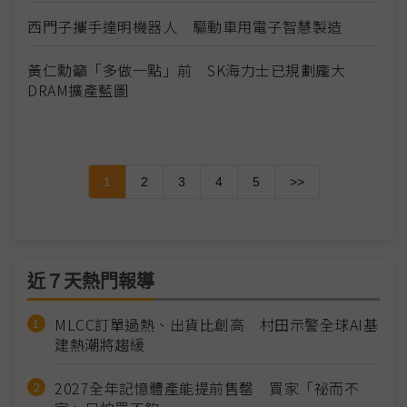
西門子攜手達明機器人 驅動車用電子智慧製造
黃仁勳籲「多做一點」前 SK海力士已規劃龐大
DRAM擴產藍圖
1
2
3
4
5
>>
近７天熱門報導
MLCC訂單過熱、出貨比創高 村田示警全球AI基
建熱潮將趨緩
2027全年記憶體產能提前售罄 買家「祕而不