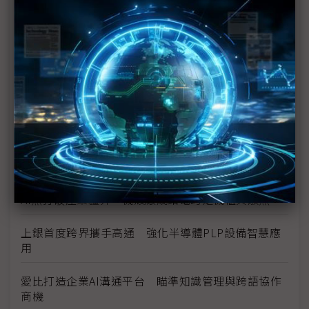
Marvell押注矽光子 AI資料中心互連迎十年重構
數位分身卡位AI工廠 達梭、雲達攜NVIDIA搶攻工業
級部署
（獨家）晶片產能滿手、銅牆終將倒下？ Marvell
營運長談AI光學互連的下一步
（獨家）NVIDIA AI伺服器架構散熱趨彈性 兩片式均
熱片朝「可拆卸」方向設計
AI熱打破產業疆界 機殼廠晟銘電跨足機櫃與散熱
上銀首度跨界攜手高通 強化半導體PLP設備智慧應
用
愛比打造企業AI溝通平台 瞄準知識管理與跨語協作
商機