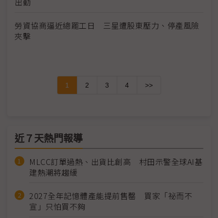
出勤
勞資協商逼近總罷工日 三星遭股東壓力、停產風險
夾擊
1
2
3
4
>>
近７天熱門報導
MLCC訂單過熱、出貨比創高 村田示警全球AI基
建熱潮將趨緩
2027全年記憶體產能提前售罄 買家「祕而不
宣」只怕買不夠