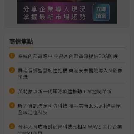
商情焦點
系統內部電路中 主晶片內部電源提供EOS防護
屏南偏鄉智慧韌性扎根 東港安泰醫院導入AI影像
辨識
英特蒙以新一代即時軟體推動工業控制革新
昕力資訊跨足國防科技 攜手美商Juxta引進尖端
全域定位科技
台科大育成新創虎智科技亮相AI WAVE 主打企業
地端AI商用