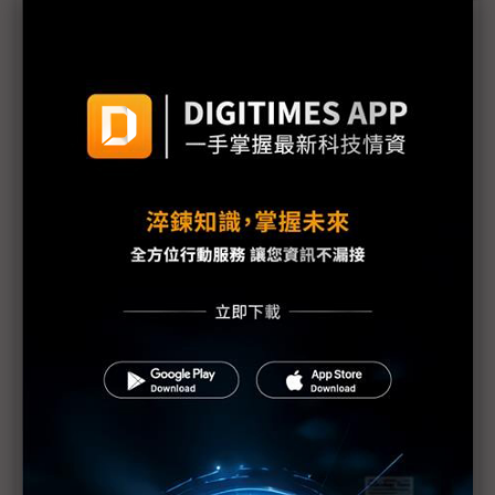
三星估年賺370兆韓元大發獎金 南韓供應鏈：供貨
價也該調升
三星勞資暫定協議惹議 DX部門擬投下反對票
評析：三星罷工危機解除後 高額獎金未能撫平深層
矛盾
三星最新勞資協議部門待遇落差12倍 內部隱憂恐已
埋下
【漫圖秒懂】高分紅還是拚擴產？ 三星、SK海力士
陷AI紅利分配兩難
躲過三星罷工 南韓「半導體依賴症」能躲過下次危
機嗎？
三星工會醞釀「總罷工」反覆拉扯 DRAM、NAND