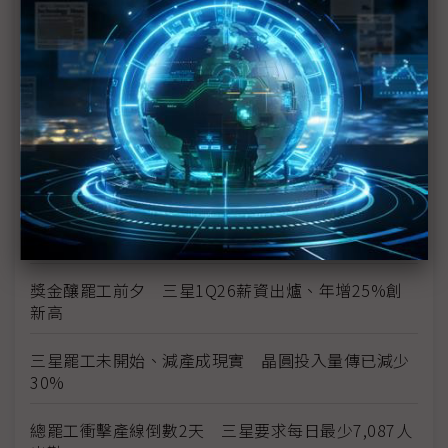
Flash漲勢恐續飆
三星史上頭一遭補償方案協議 半導體員工年終分紅
上看6億韓元
三星勞資僵局最後一刻驚險達成協議 總罷工暫緩執
行
三星總罷工危機 南韓勞動部長親自出面調解
勞資談判破局 三星工會5月21日展開總罷工
獎金釀罷工前夕 三星1Q26薪資出爐、年增25%創
新高
三星罷工未開始、減產成現實 晶圓投入量傳已減少
30%
總罷工衝擊產線倒數2天 三星要求每日最少7,087人