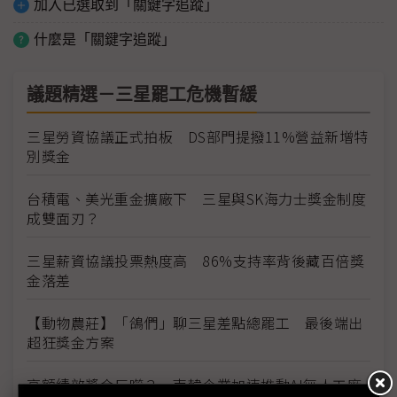
加入已選取到「關鍵字追蹤」
什麼是「關鍵字追蹤」
議題精選－三星罷工危機暫緩
三星勞資協議正式拍板 DS部門提撥11%營益新增特
別獎金
台積電、美光重金擴廠下 三星與SK海力士獎金制度
成雙面刃？
三星薪資協議投票熱度高 86%支持率背後藏百倍獎
金落差
【動物農莊】「鴿們」聊三星差點總罷工 最後端出
超狂獎金方案
高額績效獎金反噬？ 南韓企業加速推動AI無人工廠