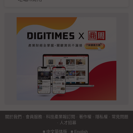
關於我們
·
會員服務
·
科技產業報訂閱
·
著作權
·
隱私權
·
常見問題
·
人才招募
■
中文简体版
■
English