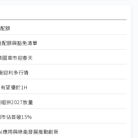
率配額
稅配額與豁免清單
美國車市迎春天
廠迎利多行情
有望優於1H
組拚2027放量
市佔首破15%
I應用與綠能發展推動創新