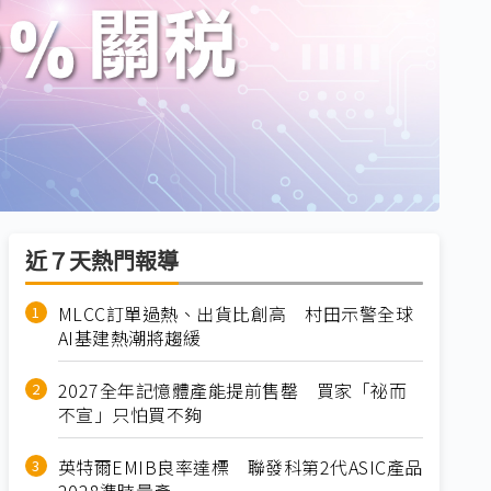
近７天熱門報導
MLCC訂單過熱、出貨比創高 村田示警全球
AI基建熱潮將趨緩
2027全年記憶體產能提前售罄 買家「祕而
不宣」只怕買不夠
英特爾EMIB良率達標 聯發科第2代ASIC產品
2028準時量產