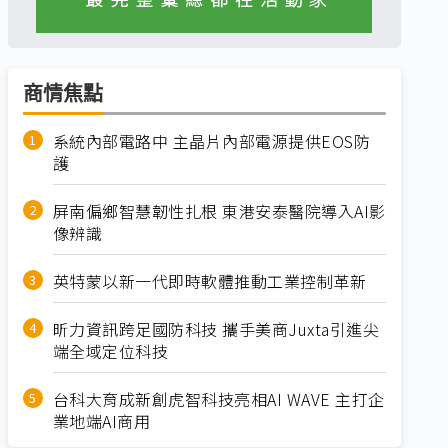
商情焦點
系統內部電路中 主晶片內部電源提供EOS防
護
屏南偏鄉智慧韌性扎根 東港安泰醫院導入AI影
像辨識
英特蒙以新一代即時軟體推動工業控制革新
昕力資訊跨足國防科技 攜手美商Juxta引進尖
端全域定位科技
台科大育成新創虎智科技亮相AI WAVE 主打企
業地端AI商用