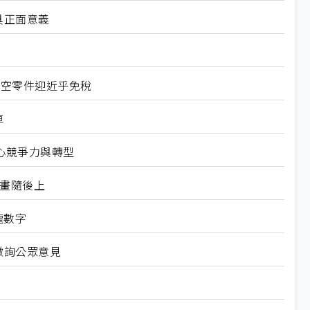
具正面意義
航空零件迎近乎免稅
車
心競爭力與轉型
規畫隨後上
龍數字
徵詢公眾意見