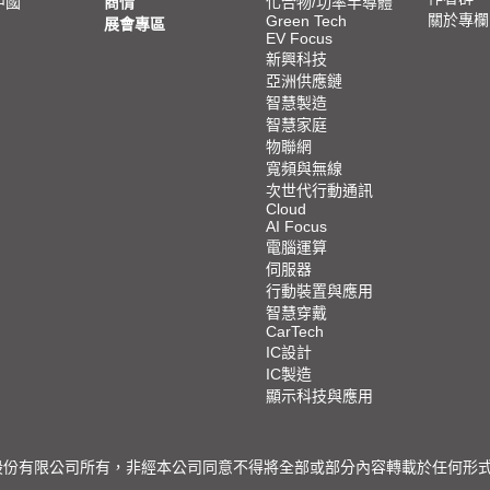
中國
商情
化合物/功率半導體
關於專欄
Green Tech
展會專區
EV Focus
新興科技
亞洲供應鏈
智慧製造
智慧家庭
物聯網
寬頻與無線
次世代行動通訊
Cloud
AI Focus
電腦運算
伺服器
行動裝置與應用
智慧穿戴
CarTech
IC設計
IC製造
顯示科技與應用
限公司所有，非經本公司同意不得將全部或部分內容轉載於任何形式之媒體 © 