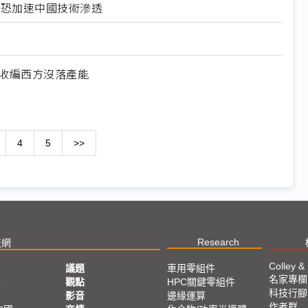
北美恐加速中國技術滲透
何收編西方沒落產能
4
5
>>
Research
技網
Colley &
議題
車用零組件
名家專欄
亞
觀點
HPC關鍵零組件
科技行腳
影音
邊緣運算
作者群