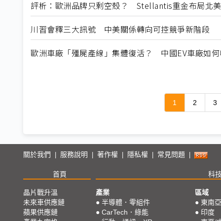
評析：歐洲品牌只剩空殼？ Stellantis重金布局
川習會釋三大訊號 中美關係轉向可控競爭新階段
歐洲車廠「殭屍產線」集體復活？ 中國EV車廠如
1
2
3
關於我們
服務說明
著作權
隱私權
常見問題
|
|
|
|
|
首頁
科
晶片戰升溫
產業
區域
未來車供應鏈
●
半導體．零組件
●
東南
蘋果供應鏈
●
CarTech．綠能
●
印度