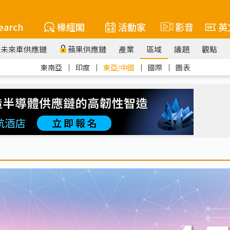
earch
椽經閣
活動家
影音
英
未來車供應鏈
蘋果供應鏈
產業
區域
議題
觀點
東南亞
｜
印度
｜
東亞/中國
｜
國際
｜
圖表