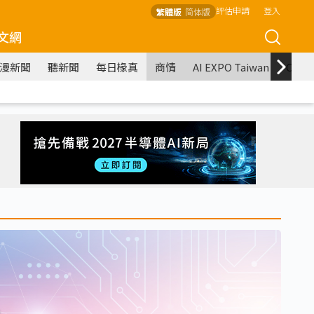
評估申請
登入
繁體版
简体版
文網
漫新聞
聽新聞
每日椽真
商情
AI EXPO Taiwan
COM