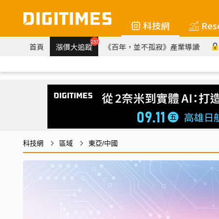
科技網
Res
257
首頁
漲價大追蹤
《百年，並不孤寂》產業導讀
科技網
區域
東亞/中國