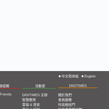
■
中文简体版
■
English
DIGITIMES
椽經閣
活動家
 Friends
DIGITIMES 主辦
關於我們
智慧應用
會員服務
雲端 & 資安
科技椽送門