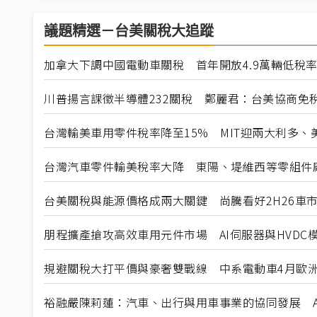
議題精選－台美關稅大追蹤
加拿大下調中國電動車關稅 首年開放4.9萬輛低稅
川普揚言課徵半導體232關稅 鄭麗君：台美協商免
台灣輸美車用零件稅率降至15% MIT迎兩大利多、
台灣汽車零件輸美稅率大降 東陽、堤維西等零組件
台美關稅與能源價格成兩大關鍵 尚騰看好2H26車市
朋程擴產搶攻高效車用元件市場 AI伺服器與HVDC模
規避關稅大打平價與豪奢雙戰線 中系電動車4月歐洲
裕融嚴陳莉蓮：汽車、出行與用車事業的協同發展 A