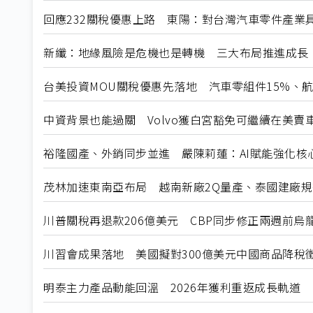
回應232關稅優惠上路 東陽：對台灣汽車零件產業
新纖：地緣風險是危機也是轉機 三大布局推進成長
台美投資MOU關稅優惠先落地 汽車零組件15%、
中資背景也能過關 Volvo獲白宮豁免可繼續在美賣
裕隆國產、外銷同步並進 嚴陳莉蓮：AI賦能強化核
茂林加速東南亞布局 越南新廠2Q量產、泰國建廠
川普關稅再退款206億美元 CBP同步修正兩週前烏
川習會成果落地 美國擬對300億美元中國商品降稅
明泰主力產品動能回溫 2026年獲利重返成長軌道