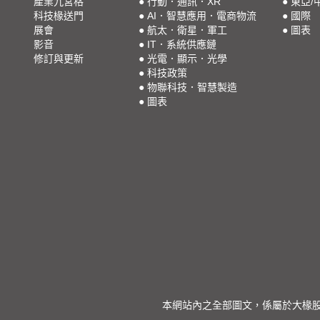
產業九宮格
●
行動．通訊．XR
●
東亞/
科技椽送門
●
AI．智慧應用．電商物流
●
國際
展會
●
航太．衛星．軍工
●
圖表
影音
●
IT．系統供應鏈
修訂與更新
●
光電．顯示．光學
●
科技政策
●
物聯科技．智慧製造
●
圖表
本網站內之全部圖文，係屬於大椽股份有