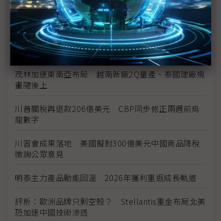
中資背景也能過關 Volvo獲白宮豁免可繼續在美賣
車
裕隆國產、外銷同步並進 嚴陳莉蓮：AI賦能強化核
心競爭力與轉型
茂林加速東南亞布局 越南新廠2Q量產、泰國建廠規
畫隨後上
川普關稅再退款206億美元 CBP同步修正兩週前烏
龍數字
川習會成果落地 美國擬對300億美元中國商品降稅
徵詢公眾意見
明泰主力產品動能回溫 2026年獲利重返成長軌道
評析：歐洲品牌只剩空殼？ Stellantis重金布局北美
恐加速中國技術滲透