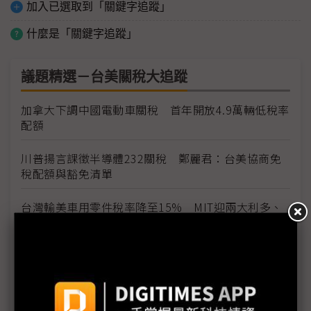
加入已選取到「關鍵字追蹤」
什麼是「關鍵字追蹤」
議題精選－台美關稅大追蹤
加拿大下調中國電動車關稅 首年開放4.9萬輛低稅率
配額
川普揚言課徵半導體232關稅 鄭麗君：台美協商免
稅配額與豁免清單
台灣輸美車用零件稅率降至15% MIT迎兩大利多、
美國車市迎春天
台灣汽車零件輸美稅率大降 東陽、堤維西等零組件
廠迎利多行情
台美關稅與能源價格成兩大關鍵 尚騰看好2H26車市