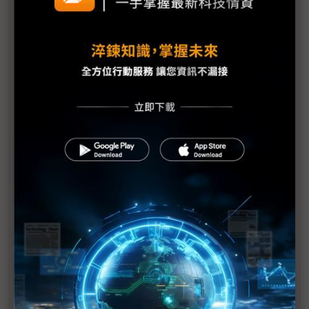
有望優於1H
朋程擴產搶攻高效車用元件市場 AI伺服器與HVDC
模組拚2027放量
規避關稅大打平價與豪奢雙戰線 中系電動車4月歐
洲市佔首破15%
裕融嚴陳莉蓮：汽車、出行與用車事業的協同發展
AI應用與綠能發展推動創新
回應232關稅優惠上路 東陽：對台灣汽車零件產業
具正面意義
新纖：地緣風險是危機也是轉機 三大布局推進成長
台美投資MOU關稅優惠先落地 汽車零組件15%、航
空零件迎近乎免稅