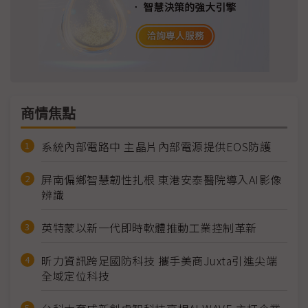
商情焦點
系統內部電路中 主晶片內部電源提供EOS防護
屏南偏鄉智慧韌性扎根 東港安泰醫院導入AI影像
辨識
英特蒙以新一代即時軟體推動工業控制革新
昕力資訊跨足國防科技 攜手美商Juxta引進尖端
全域定位科技