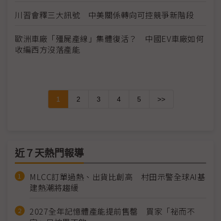
川習會釋三大訊號 中美關係轉向可控競爭新階段
歐洲車廠「殭屍產線」集體復活？ 中國EV車廠如何
收編西方沒落產能
1
2
3
4
5
>>
近７天熱門報導
MLCC訂單過熱、出貨比創高 村田示警全球AI基
建熱潮將趨緩
2027全年記憶體產能提前售罄 買家「祕而不