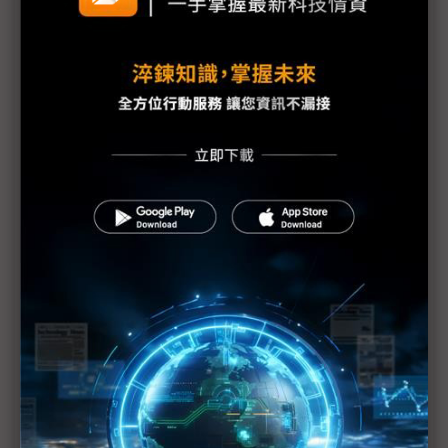
有望優於1H
朋程擴產搶攻高效車用元件市場 AI伺服器與HVDC
模組拚2027放量
規避關稅大打平價與豪奢雙戰線 中系電動車4月歐
洲市佔首破15%
裕融嚴陳莉蓮：汽車、出行與用車事業的協同發展
AI應用與綠能發展推動創新
回應232關稅優惠上路 東陽：對台灣汽車零件產業
具正面意義
新纖：地緣風險是危機也是轉機 三大布局推進成長
台美投資MOU關稅優惠先落地 汽車零組件15%、航
空零件迎近乎免稅