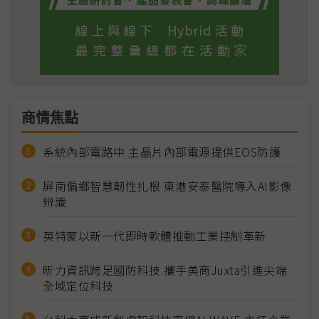
商情焦點
系統內部電路中 主晶片內部電源提供EOS防護
屏南偏鄉智慧韌性扎根 東港安泰醫院導入AI影像
辨識
英特蒙以新一代即時軟體推動工業控制革新
昕力資訊跨足國防科技 攜手美商Juxta引進尖端
全域定位科技