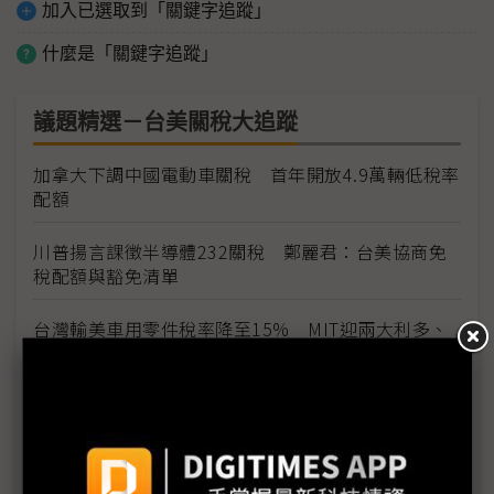
加入已選取到「關鍵字追蹤」
什麼是「關鍵字追蹤」
議題精選－台美關稅大追蹤
加拿大下調中國電動車關稅 首年開放4.9萬輛低稅率
配額
川普揚言課徵半導體232關稅 鄭麗君：台美協商免
稅配額與豁免清單
台灣輸美車用零件稅率降至15% MIT迎兩大利多、
美國車市迎春天
台灣汽車零件輸美稅率大降 東陽、堤維西等零組件
廠迎利多行情
台美關稅與能源價格成兩大關鍵 尚騰看好2H26車市