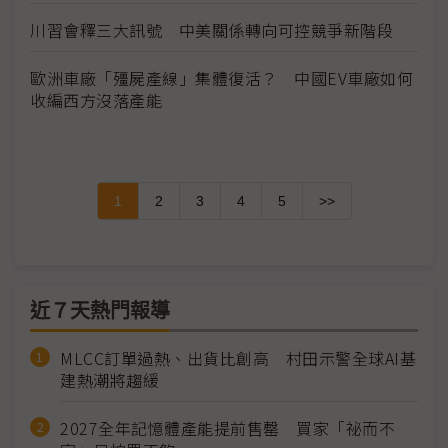
川習會釋三大訊號 中美關係轉向可控競爭新階段
歐洲車廠「殭屍產線」集體復活？ 中國EV車廠如何
收編西方沒落產能
1
2
3
4
5
>>
近７天熱門報導
MLCC訂單過熱、出貨比創高 村田示警全球AI基
建熱潮將趨緩
2027全年記憶體產能提前售罄 買家「祕而不