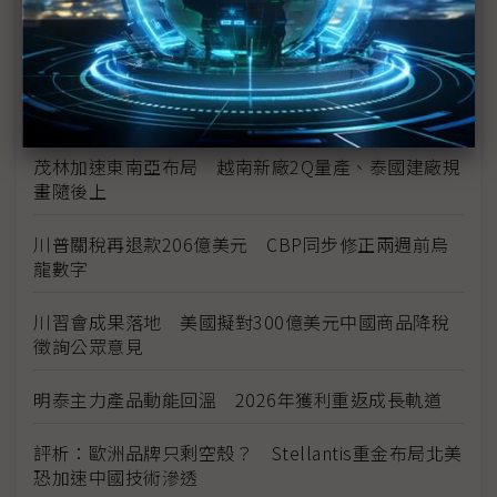
中資背景也能過關 Volvo獲白宮豁免可繼續在美賣
車
裕隆國產、外銷同步並進 嚴陳莉蓮：AI賦能強化核
心競爭力與轉型
茂林加速東南亞布局 越南新廠2Q量產、泰國建廠規
畫隨後上
川普關稅再退款206億美元 CBP同步修正兩週前烏
龍數字
川習會成果落地 美國擬對300億美元中國商品降稅
徵詢公眾意見
明泰主力產品動能回溫 2026年獲利重返成長軌道
評析：歐洲品牌只剩空殼？ Stellantis重金布局北美
恐加速中國技術滲透