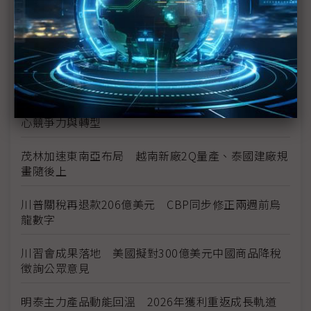
台美投資MOU關稅優惠先落地 汽車零組件15%、航
空零件迎近乎免稅
中資背景也能過關 Volvo獲白宮豁免可繼續在美賣
車
裕隆國產、外銷同步並進 嚴陳莉蓮：AI賦能強化核
心競爭力與轉型
茂林加速東南亞布局 越南新廠2Q量產、泰國建廠規
畫隨後上
川普關稅再退款206億美元 CBP同步修正兩週前烏
龍數字
川習會成果落地 美國擬對300億美元中國商品降稅
徵詢公眾意見
明泰主力產品動能回溫 2026年獲利重返成長軌道