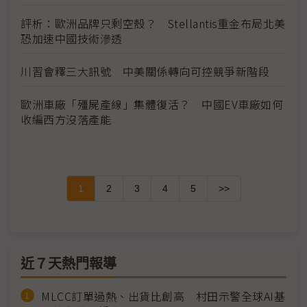
評析：歐洲品牌只剩空殼？ Stellantis重金布局北美
恐加速中國技術滲透
川習會釋三大訊號 中美關係轉向可控競爭新階段
歐洲車廠「殭屍產線」集體復活？ 中國EV車廠如何
收編西方沒落產能
1
2
3
4
5
>>
近７天熱門報導
MLCC訂單過熱、出貨比創高 村田示警全球AI基