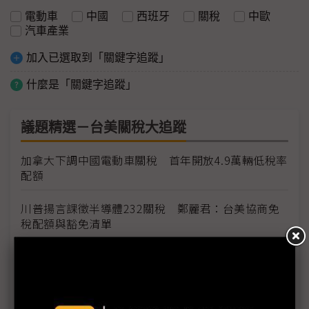
電動車
中國
西班牙
關稅
中歐
汽車產業
加入已選取到「關鍵字追蹤」
什麼是「關鍵字追蹤」
議題精選－台美關稅大追蹤
加拿大下調中國電動車關稅 首年開放4.9萬輛低稅率
配額
川普揚言課徵半導體232關稅 鄭麗君：台美協商免
稅配額與豁免清單
台灣輸美車用零件稅率降至15% MIT迎兩大利多、
美國車市迎春天
台灣汽車零件輸美稅率大降 東陽、堤維西等零組件