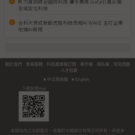
昕力資訊跨足國防科技 攜手美商Juxta引進尖端
全域定位科技
台科大育成新創虎智科技亮相AI WAVE 主打企業
地端AI商用
關於我們
·
會員服務
·
科技產業報訂閱
·
著作權
·
隱私權
·
常見問題
·
人才招募
■
中文简体版
■
English
下載新聞App
本網站內之全部圖文，係屬於大椽股份有限公司所有，非經本