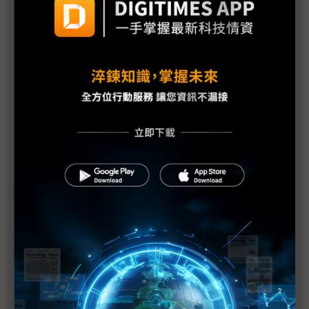
廠迎利多行情
台美關稅與能源價格成兩大關鍵 尚騰看好2H26車市
有望優於1H
朋程擴產搶攻高效車用元件市場 AI伺服器與HVDC
模組拚2027放量
規避關稅大打平價與豪奢雙戰線 中系電動車4月歐
洲市佔首破15%
裕融嚴陳莉蓮：汽車、出行與用車事業的協同發展
AI應用與綠能發展推動創新
回應232關稅優惠上路 東陽：對台灣汽車零件產業
具正面意義
新纖：地緣風險是危機也是轉機 三大布局推進成長