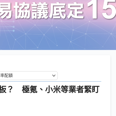
板？ 極氪、小米等業者緊盯