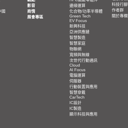
科技行腳
影音
邊緣運算
作者群
中國
商情
化合物/功率半導體
關於專欄
Green Tech
展會專區
EV Focus
新興科技
亞洲供應鏈
智慧製造
智慧家庭
物聯網
寬頻與無線
次世代行動通訊
Cloud
AI Focus
電腦運算
伺服器
行動裝置與應用
智慧穿戴
CarTech
IC設計
IC製造
顯示科技與應用