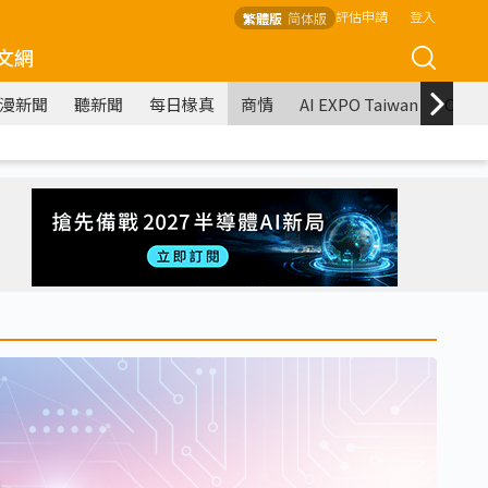
評估申請
登入
繁體版
简体版
文網
漫新聞
聽新聞
每日椽真
商情
AI EXPO Taiwan
COM