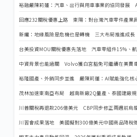
裕融嚴陳莉蓮：汽車、出行與用車事業的協同發展 A
回應232關稅優惠上路 東陽：對台灣汽車零件產業
新纖：地緣風險是危機也是轉機 三大布局推進成長
台美投資MOU關稅優惠先落地 汽車零組件15%、
中資背景也能過關 Volvo獲白宮豁免可繼續在美賣
裕隆國產、外銷同步並進 嚴陳莉蓮：AI賦能強化核
茂林加速東南亞布局 越南新廠2Q量產、泰國建廠
川普關稅再退款206億美元 CBP同步修正兩週前烏
川習會成果落地 美國擬對300億美元中國商品降稅