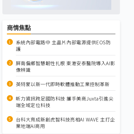
商情焦點
系統內部電路中 主晶片內部電源提供EOS防
護
屏南偏鄉智慧韌性扎根 東港安泰醫院導入AI影
像辨識
英特蒙以新一代即時軟體推動工業控制革新
昕力資訊跨足國防科技 攜手美商Juxta引進尖
端全域定位科技
台科大育成新創虎智科技亮相AI WAVE 主打企
業地端AI商用