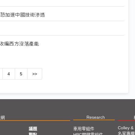
北美恐加速中國技術滲透
何收編西方沒落產能
4
5
>>
Research
技網
Colley &
議題
車用零組件
名家專欄
亞
觀點
HPC關鍵零組件