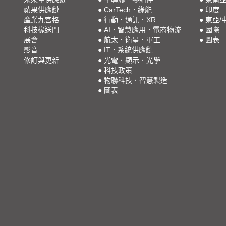
蘋果供應鏈
●
CarTech．綠能
●
印度
產業九宮格
●
行動．通訊．XR
●
東亞/
科技椽送門
●
AI．智慧應用．電商物流
●
國際
展會
●
航太．衛星．軍工
●
圖表
影音
●
IT．系統供應鏈
修訂與更新
●
光電．顯示．光學
●
科技政策
●
物聯科技．智慧製造
●
圖表