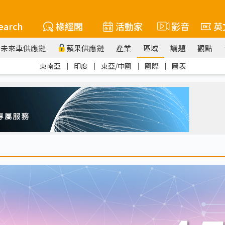
earch
椽經閣
活動家
影音
英
未來車供應鏈
蘋果供應鏈
產業
區域
議題
觀點
東南亞
｜
印度
｜
東亞/中國
｜
國際
｜
圖表