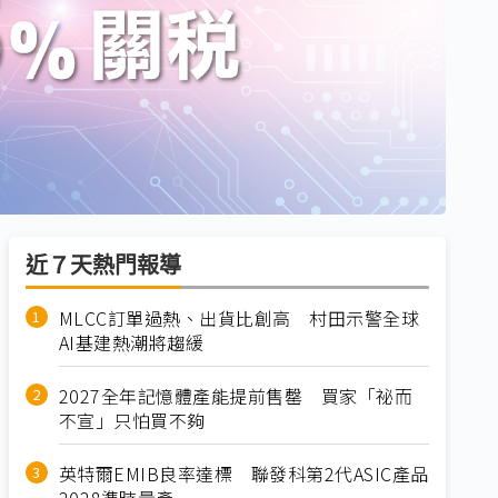
近７天熱門報導
MLCC訂單過熱、出貨比創高 村田示警全球
AI基建熱潮將趨緩
2027全年記憶體產能提前售罄 買家「祕而
不宣」只怕買不夠
英特爾EMIB良率達標 聯發科第2代ASIC產品
2028準時量產