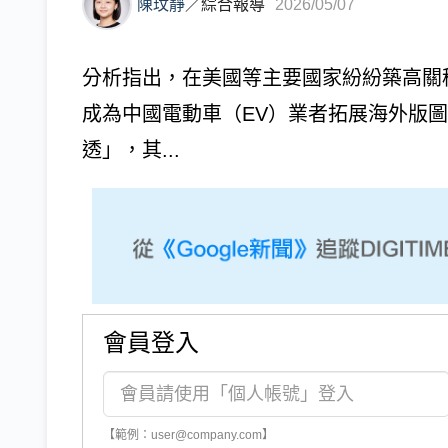
陳玟靜
／
綜合報導
2026/05/07
分析指出，在美國等主要國家紛紛築高關
成為中國電動車（EV）業者拓展海外版
透」，其...
會員登入
【範例：user@company.com】