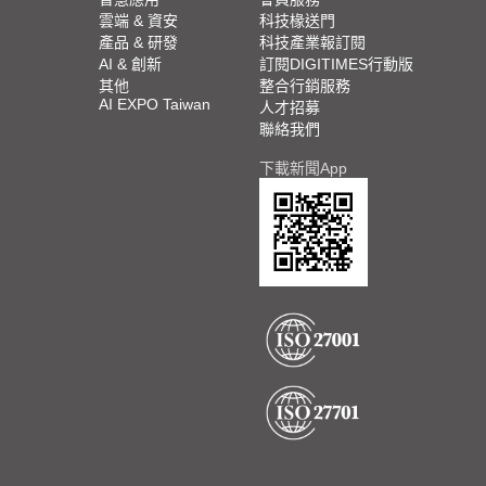
雲端 & 資安
科技椽送門
產品 & 研發
科技產業報訂閱
AI & 創新
訂閱DIGITIMES行動版
其他
整合行銷服務
AI EXPO Taiwan
人才招募
聯絡我們
下載新聞App