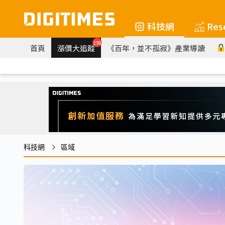
科技網
Res
259
首頁
漲價大追蹤
《百年，並不孤寂》產業導讀
科技網
區域