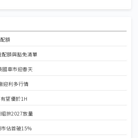
率配額
稅配額與豁免清單
美國車市迎春天
廠迎利多行情
有望優於1H
組拚2027放量
市佔首破15%