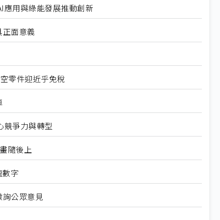
I應用與綠能發展推動創新
具正面意義
航空零件迎近乎免稅
車
心競爭力與轉型
規畫隨後上
龍數字
徵詢公眾意見