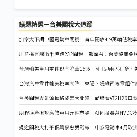
議題精選－台美關稅大追蹤
加拿大下調中國電動車關稅 首年開放4.9萬輛低稅
川普揚言課徵半導體232關稅 鄭麗君：台美協商免
台灣輸美車用零件稅率降至15% MIT迎兩大利多、
台灣汽車零件輸美稅率大降 東陽、堤維西等零組件
台美關稅與能源價格成兩大關鍵 尚騰看好2H26車市
朋程擴產搶攻高效車用元件市場 AI伺服器與HVDC模
規避關稅大打平價與豪奢雙戰線 中系電動車4月歐洲