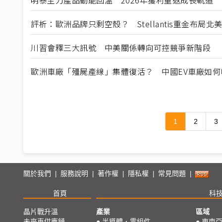
明泰主力產品動能回溫 2026年獲利重返成長軌道
評析：歐洲品牌只剩空殼？ Stellantis重金布局
川習會釋三大訊號 中美關係轉向可控競爭新階段
歐洲車廠「殭屍產線」集體復活？ 中國EV車廠如
1
2
3
關於我們
服務說明
著作權
隱私權
常見問題
|
|
|
|
|
首頁
科
晶片戰升溫
產業
區域
未來車供應鏈
●
半導體．零組件
●
東南