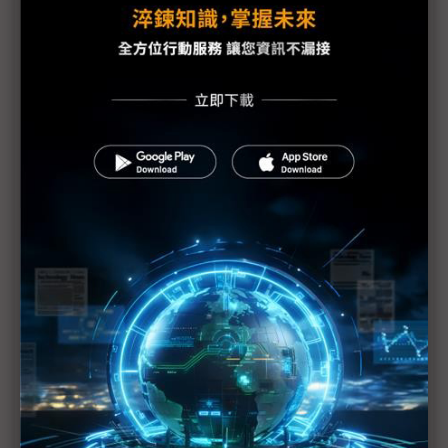
扶田資本攜手FoodTech新創共同推動餐飲革命
勤業眾信：迎向2023 七大關鍵助生命科技產業嶄頭
角
遠景科技與WPI世平興業攜手拓展亞太區物聯網市場
Google Cloud台灣雙引擎 助攻淨零及數位轉型
加速藥物開發 疫後生醫數位化新浪潮襲來
迎接ESG趨勢 打造安全永續 高效節能的資料中心
企業是新創生態系的必要角色！尋求第二成長曲線 外
部創新為最上策
台灣牙e通發展AI輔助醫療系統有成 推動牙醫診斷服
務再進化