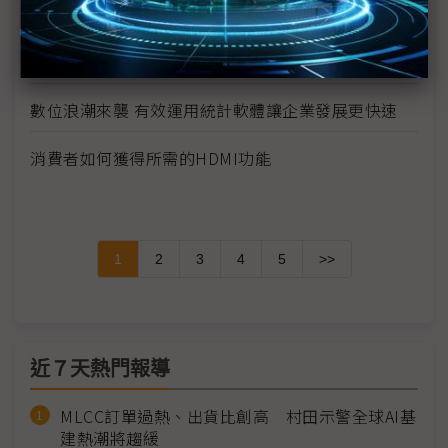
價格差更要進場 緯創創投瞄準3大方向
企業IT投資躍升 訂閱制改變傳統製造採購行為
數位浪潮來襲 有效運用統計軟體讓企業發展更快速
消費者如何獲得所需的HDMI功能
1
2
3
4
5
>>
近７天熱門報導
MLCC訂單過熱、出貨比創高 村田示警全球AI基
建熱潮將趨緩