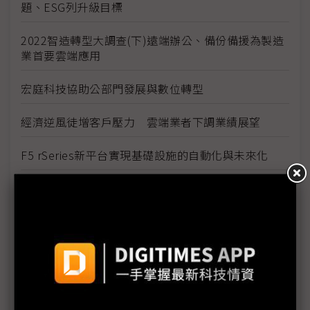
題、ESG列升級目標
2022智造轉型大調查(下)遠端辦公、備份備援為製造
業首要雲端應用
宏庭科技協助公部門發展與數位轉型
經濟逆風徒增客戶壓力 雲端業者下調業績展望
F5 rSeries新平台實現基礎設施的自動化與未來化
少子化趨勢無可逆轉 產業用人策略應全面檢討
企業最缺的DX人才 商模、策略和數據能力須兼備
SEMICON Taiwan首度推出全球汽車晶片高峰論壇
攜手經濟部鏈結台灣及全球車用半導體與汽車產業生
態圈