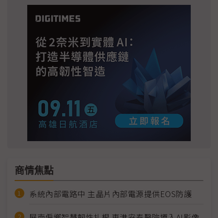
商情焦點
系統內部電路中 主晶片內部電源提供EOS防護
屏南偏鄉智慧韌性扎根 東港安泰醫院導入AI影像