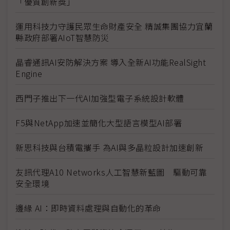
「優質創新獎」
運用科技力守護民眾生命財產安全 精誠集團協力宜蘭
縣政府部署AIoT智慧防災
晶睿通訊AI安防解決方案 導入全新AI功能RealSight
Engine
西門子推出下一代AI加強型電子系統設計軟體
F5與NetApp加速並簡化大型語言模型AI部署
新思科技與台積電攜手 為AI與多晶粒設計加速創新
友訊代理A10 Networks人工智慧新藍圖 驅動可靠
安全環境
邊緣 AI：即時資料處理與自動化的革命