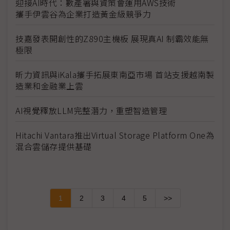
迎接AI時代：數產署與資策會運用AWS技術
攜手伊雲谷為企業打造黃金級競爭力
技嘉發表開創性的Z890主機板 展現真AI 制霸效能無
極限
昕力資訊與iKala攜手拓展東南亞市場 首站支援越南製
造業和金融業上雲
AI視覺釋放LLM完整潛力，重塑智造管理
Hitachi Vantara推出Virtual Storage Platform One為
混合雲儲存提供基礎
1
2
3
4
5
>>