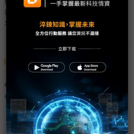
進一步協助全球用戶更全面、更彈性地建置所
需智能監控方案，滿足不同環境場域的安全需
求。
關鍵字
晶睿通訊
AI
加入已選取到「關鍵字追蹤」
什麼是「關鍵字追蹤」
議題精選－AI專欄
小螺絲到大數據：Bossard緊固件在AI伺服器的應用