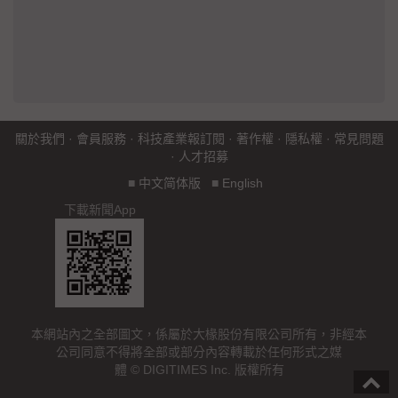
關於我們
·
會員服務
·
科技產業報訂閱
·
著作權
·
隱私權
·
常見問題
·
人才招募
■
中文简体版
■
English
下載新聞App
本網站內之全部圖文，係屬於大椽股份有限公司所有，非經本
公司同意不得將全部或部分內容轉載於任何形式之媒
體 © DIGITIMES Inc. 版權所有