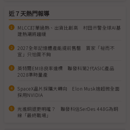
近７天熱門報導
MLCC訂單過熱、出貨比創高 村田示警全球AI基
建熱潮將趨緩
2027全年記憶體產能提前售罄 買家「祕而不
宣」只怕買不夠
英特爾EMIB良率達標 聯發科第2代ASIC產品
2028準時量產
SpaceX晶片採購大轉向 Elon Musk捨超微全面
採用NVIDIA
光進銅退更明確？ 聯發科估SerDes 448G為銅
線「最終戰場」