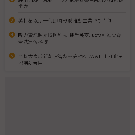
辨識
英特蒙以新一代即時軟體推動工業控制革新
昕力資訊跨足國防科技 攜手美商Juxta引進尖端
全域定位科技
台科大育成新創虎智科技亮相AI WAVE 主打企業
地端AI商用