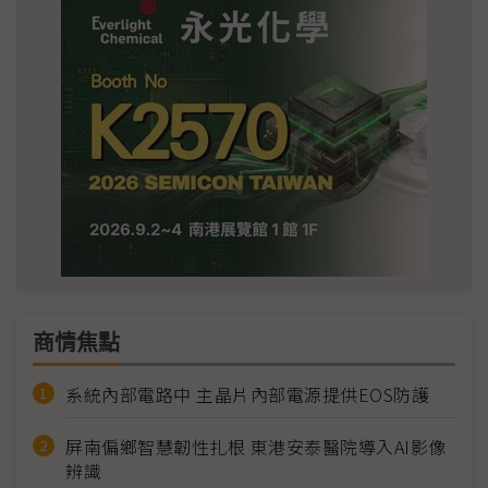
商情焦點
系統內部電路中 主晶片內部電源提供EOS防護
屏南偏鄉智慧韌性扎根 東港安泰醫院導入AI影像
辨識