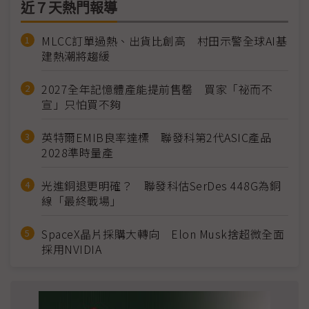
近７天熱門報導
MLCC訂單過熱、出貨比創高 村田示警全球AI基
建熱潮將趨緩
2027全年記憶體產能提前售罄 買家「祕而不
宣」只怕買不夠
英特爾EMIB良率達標 聯發科第2代ASIC產品
2028準時量產
光進銅退更明確？ 聯發科估SerDes 448G為銅
線「最終戰場」
SpaceX晶片採購大轉向 Elon Musk捨超微全面
採用NVIDIA