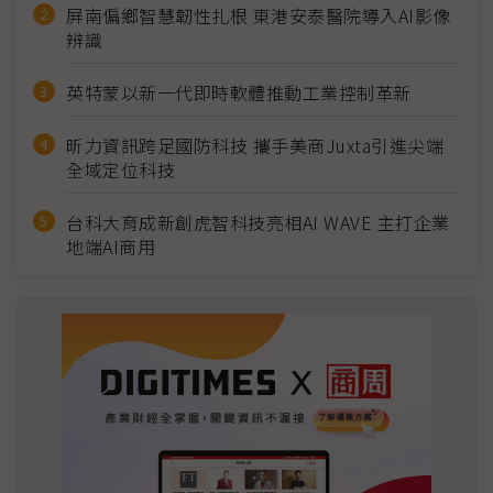
屏南偏鄉智慧韌性扎根 東港安泰醫院導入AI影像
辨識
英特蒙以新一代即時軟體推動工業控制革新
昕力資訊跨足國防科技 攜手美商Juxta引進尖端
全域定位科技
台科大育成新創虎智科技亮相AI WAVE 主打企業
地端AI商用