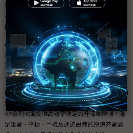
壓系列能完美適配各種DCDC模組設計，無論是
小型工業電源磚還是高功率電源供應器，都能
提供穩定且高效率的解決方案。
AI機器人
：智慧機器人需要同時驅動高效能AI
晶片、伺服馬達及多種感測器。VP系列IC能為
多路電源需求提供最佳化解決方案，確保機器
人在高運算負載及長時間工作下依然穩定。
PD3.1快充
：USB-C PD3.1快充已成為新一代消
費電子的核心，單一接口最高可達240W功率。
VP系列IC能提供高效率穩定的升降壓控制，滿
足筆電、平板、手機及週邊設備的快速充電需