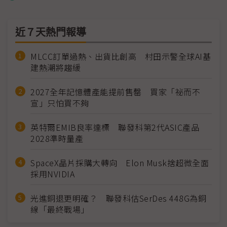
近７天熱門報導
MLCC訂單過熱、出貨比創高 村田示警全球AI基
建熱潮將趨緩
2027全年記憶體產能提前售罄 買家「祕而不
宣」只怕買不夠
英特爾EMIB良率達標 聯發科第2代ASIC產品
2028準時量產
SpaceX晶片採購大轉向 Elon Musk捨超微全面
採用NVIDIA
光進銅退更明確？ 聯發科估SerDes 448G為銅
線「最終戰場」