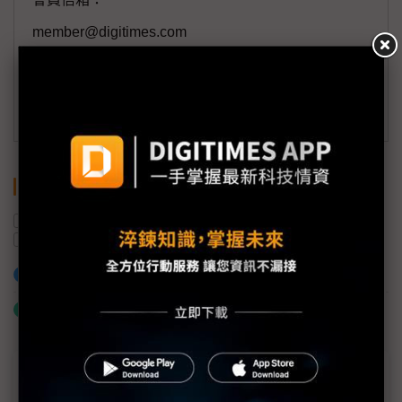
member@digitimes.com
(一個工作日內將回覆您的來信)
訂閱DIGITIMES 行動版
關鍵字
智慧型手機
iPhone
美國
蘋果
Pixel Phone
Google
加入已選取到「關鍵字追蹤」
什麼是「關鍵字追蹤」
近７天熱門報導