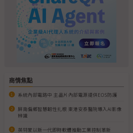
商情焦點
系統內部電路中 主晶片內部電源提供EOS防護
屏南偏鄉智慧韌性扎根 東港安泰醫院導入AI影像
辨識
英特蒙以新一代即時軟體推動工業控制革新