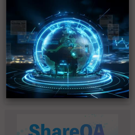
MLCC訂單過熱、出貨比創高 村田示警全球AI基
建熱潮將趨緩
2027全年記憶體產能提前售罄 買家「祕而不
宣」只怕買不夠
英特爾EMIB良率達標 聯發科第2代ASIC產品
2028準時量產
SpaceX晶片採購大轉向 Elon Musk捨超微全面
採用NVIDIA
光進銅退更明確？ 聯發科估SerDes 448G為銅
線「最終戰場」