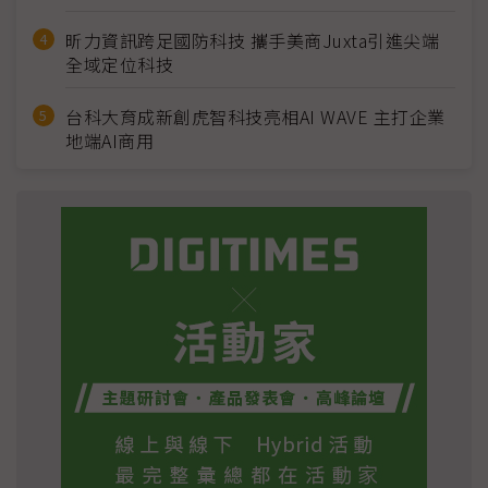
昕力資訊跨足國防科技 攜手美商Juxta引進尖端
全域定位科技
台科大育成新創虎智科技亮相AI WAVE 主打企業
地端AI商用