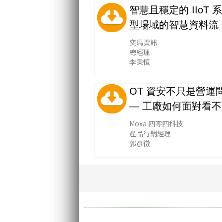
智慧且穩定的 IIoT 
型場域的智慧資料流
奕馬資訊
總經理
李秉恒
OT 資安不只是營運
— 工廠如何面對看
Moxa 四零四科技
產品行銷經理
郭彥徵