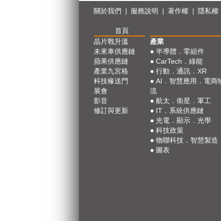
關於我們
服務說明
著作權
隱私權
|
|
|
首頁
晶片戰升溫
產業
未來車供應鏈
●
半導體．零組件
蘋果供應鏈
●
CarTech．綠能
產業九宮格
●
行動．通訊．XR
科技椽送門
●
AI．智慧應用．電商
展會
流
影音
●
航太．衛星．軍工
修訂與更新
●
IT．系統供應鏈
●
光電．顯示．光學
●
科技政策
●
物聯科技．智慧製造
●
圖表