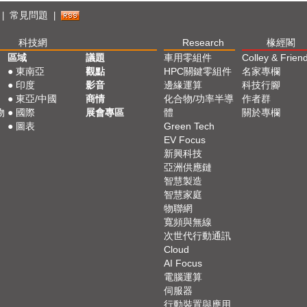
常見問題
|
|
科技網
Research
椽經閣
區域
議題
車用零組件
Colley & Frien
●
東南亞
觀點
HPC關鍵零組件
名家專欄
●
印度
影音
邊緣運算
科技行腳
●
東亞/中國
商情
化合物/功率半導
作者群
物
●
國際
展會專區
體
關於專欄
●
圖表
Green Tech
EV Focus
新興科技
亞洲供應鏈
智慧製造
智慧家庭
物聯網
寬頻與無線
次世代行動通訊
Cloud
AI Focus
電腦運算
伺服器
行動裝置與應用