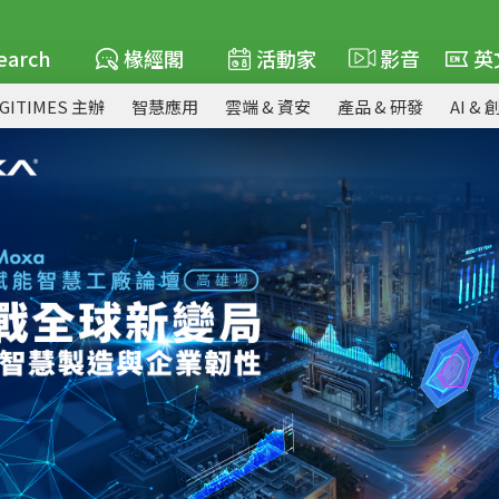
earch
椽經閣
活動家
影音
英
IGITIMES 主辦
智慧應用
雲端 & 資安
產品 & 研發
AI & 