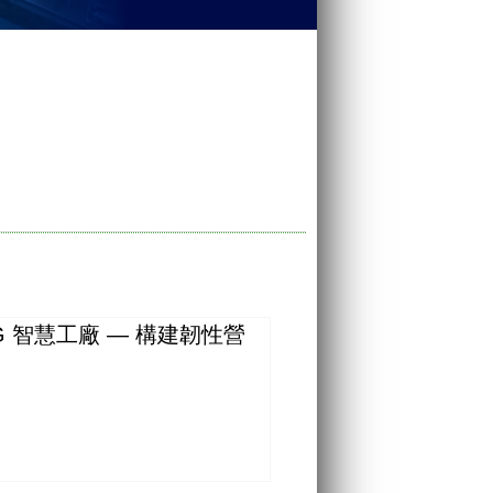
G 智慧工廠 — 構建韌性營