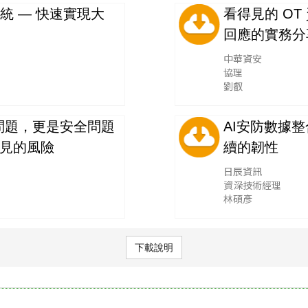
系統 — 快速實現大
看得見的 OT
回應的實務分
中華資安
協理
劉叡
問題，更是安全問題
AI安防數據
不見的風險
續的韌性
日辰資訊
資深技術經理
林碩彥
下載說明