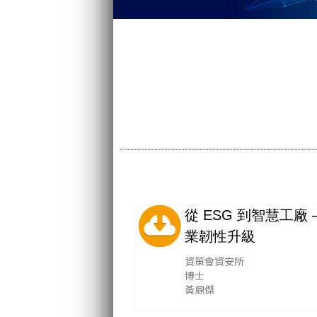
從 ESG 到智慧工廠
業韌性升級
資策會資安所
博士
黃鼎傑