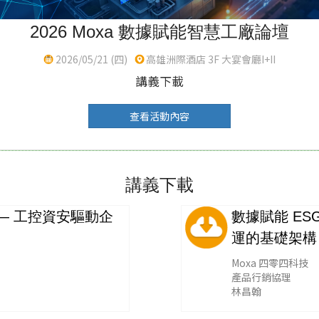
2026 Moxa 數據賦能智慧工廠論壇
2026/05/21 (四)
高雄洲際酒店 3F 大宴會廳I+II
講義下載
查看活動內容
講義下載
 — 工控資安驅動企
數據賦能 ES
運的基礎架構
Moxa 四零四科技
產品行銷協理
林昌翰