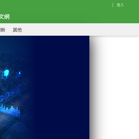
｜
登入
文網
創新
其他