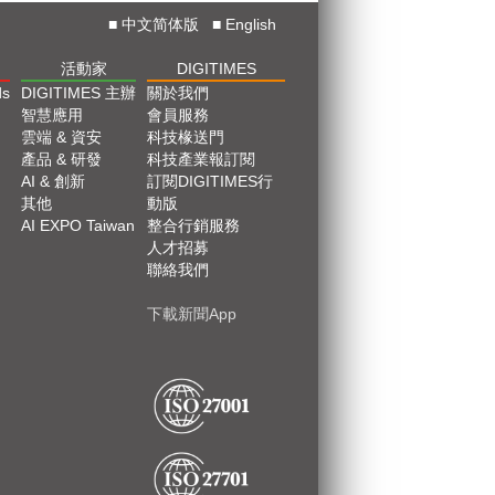
■
中文简体版
■
English
活動家
DIGITIMES
ds
DIGITIMES 主辦
關於我們
智慧應用
會員服務
雲端 & 資安
科技椽送門
產品 & 研發
科技產業報訂閱
AI & 創新
訂閱DIGITIMES行
其他
動版
AI EXPO Taiwan
整合行銷服務
人才招募
聯絡我們
下載新聞App