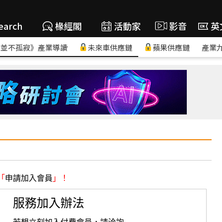
earch
椽經閣
活動家
影音
英
，並不孤寂》產業導讀
未來車供應鏈
蘋果供應鏈
產業
「
申請加入會員
」！
服務加入辦法