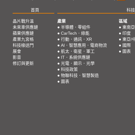
首頁
科技
晶片戰升溫
產業
區域
未來車供應鏈
●
半導體．零組件
●
東南亞
蘋果供應鏈
●
CarTech．綠能
●
印度
產業九宮格
●
行動．通訊．XR
●
東亞/
科技椽送門
●
AI．智慧應用．電商物流
●
國際
展會
●
航太．衛星．軍工
●
圖表
影音
●
IT．系統供應鏈
修訂與更新
●
光電．顯示．光學
●
科技政策
●
物聯科技．智慧製造
●
圖表