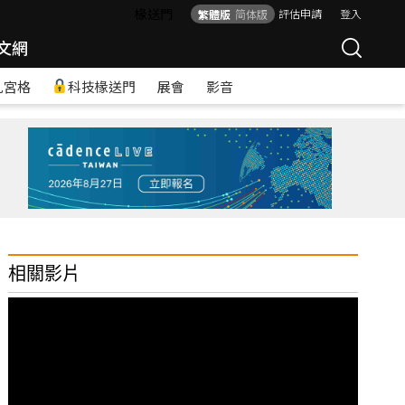
椽送門
評估申請
登入
繁體版
简体版
文網
九宮格
科技椽送門
展會
影音
相關影片