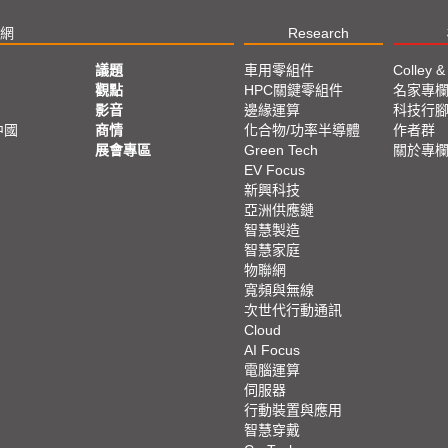
網
Research
議題
車用零組件
Colley &
觀點
HPC關鍵零組件
名家專
影音
邊緣運算
科技行
中國
商情
化合物/功率半導體
作者群
展會專區
Green Tech
關於專
EV Focus
新興科技
亞洲供應鏈
智慧製造
智慧家庭
物聯網
寬頻與無線
次世代行動通訊
Cloud
AI Focus
電腦運算
伺服器
行動裝置與應用
智慧穿戴