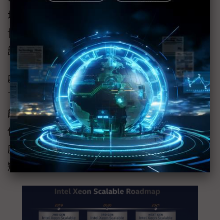
增，NVIDIA也因此股價大漲，另外，為了能夠
協助資料中心不同機櫃伺服器之間的高速通
訊，相關的通訊晶片設計也不斷演進。
處理器方面，英特爾也在其處理器核心中增加
了更多針對AI運算最佳化的單元，協助增加效
能表現，其競爭對手AMD雖然在伺服器領域仍
佔少數，但其積極推動製程與架構演進的態
度，亦成功爭取到了不少的客戶，市佔也在短
短兩年內從不到1%成長到約10%。