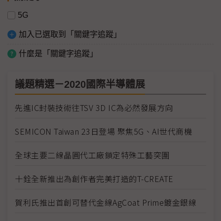
5G
加入已選取到「關鍵字追蹤」
什麼是「關鍵字追蹤」
議題精選－2020國際半導體展
先進IC封裝技術往TSV 3D IC為必然發展方向
SEMICON Taiwan 23日登場 聚焦5G、AI世代商機
全球主要二線晶圓代工廠鎖定特殊工藝突圍
十銓全新推出為創作者完美打造的T-CREATE
賀利氏推出首創可替代金線AgCoat Prime鍍金銀線