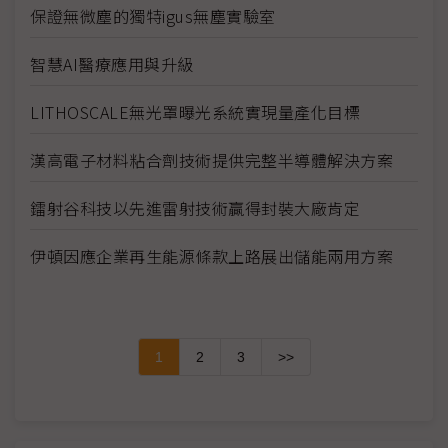
保證無微塵的獨特igus無塵實驗室
智慧AI醫療應用與升級
LITHOSCALE無光罩曝光系統實現量產化目標
漢高電子材料粘合劑技術提供完整半導體解決方案
鐳射谷科技以先進雷射技術贏得封裝大廠肯定
伊頓因應企業再生能源條款上路展出儲能兩用方案
1
2
3
>>