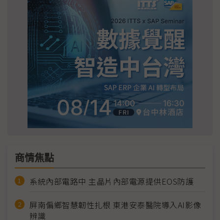
商情焦點
系統內部電路中 主晶片內部電源提供EOS防護
屏南偏鄉智慧韌性扎根 東港安泰醫院導入AI影像
辨識