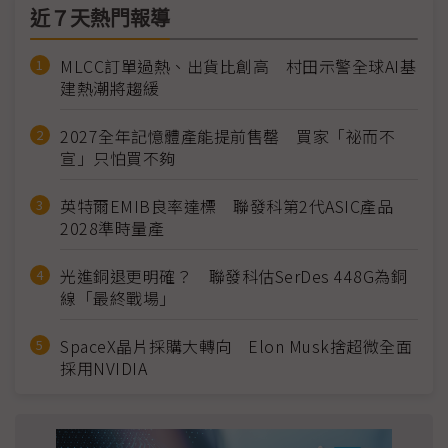
近７天熱門報導
MLCC訂單過熱、出貨比創高 村田示警全球AI基
建熱潮將趨緩
2027全年記憶體產能提前售罄 買家「祕而不
宣」只怕買不夠
英特爾EMIB良率達標 聯發科第2代ASIC產品
2028準時量產
光進銅退更明確？ 聯發科估SerDes 448G為銅
線「最終戰場」
SpaceX晶片採購大轉向 Elon Musk捨超微全面
採用NVIDIA