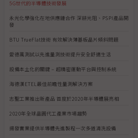
5G世代的半導體技術發展
永光化學強化在地供應鏈合作 深耕光阻、PSPI產品開
發
BTU TrueFlat技術 有效解決薄基板晶片傾斜問題
愛德萬測試以先進量測技術提升安全舒適生活
設備本土化的關鍵 – 超精密運動平台與控制系統
海德漢ETEL最佳前瞻性量測解決方案
志聖工業推出新產品 首度於2020年半導體展亮相
2020年全球晶圓代工產業市場趨勢
揚發實業提供半導體先進製程一次多道清洗設備