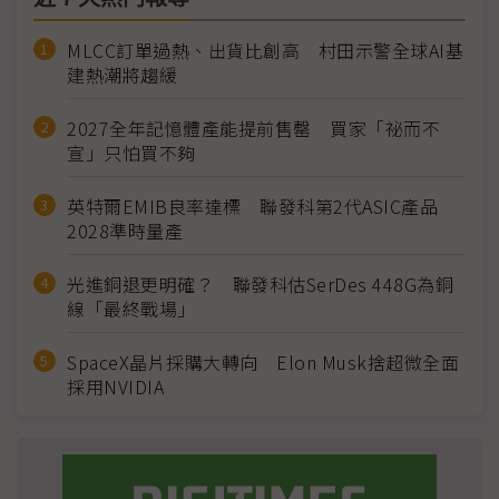
MLCC訂單過熱、出貨比創高 村田示警全球AI基
建熱潮將趨緩
2027全年記憶體產能提前售罄 買家「祕而不
宣」只怕買不夠
英特爾EMIB良率達標 聯發科第2代ASIC產品
2028準時量產
光進銅退更明確？ 聯發科估SerDes 448G為銅
線「最終戰場」
SpaceX晶片採購大轉向 Elon Musk捨超微全面
採用NVIDIA