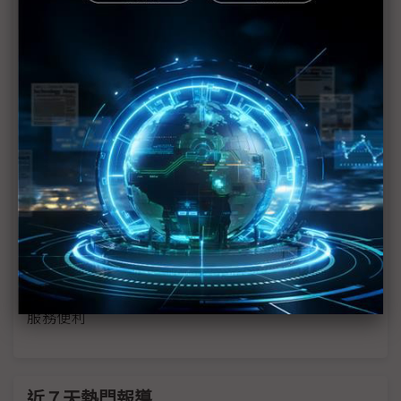
改善供應鏈不調和處 能創造價值並卓越發展
優化供應鏈管理是多變環境的應變之策
利用物流ILC技術 確保農產品運送品質
緊急貨運遞送網絡 是全球運籌不可或缺的重樣要素
51%企業組織因行動裝置造成資料外洩
新 Teradata 平台重塑商業智慧產業
聯邦銀行購置NCR SelfServ自動櫃員機 增添自助銀行
服務便利
近７天熱門報導