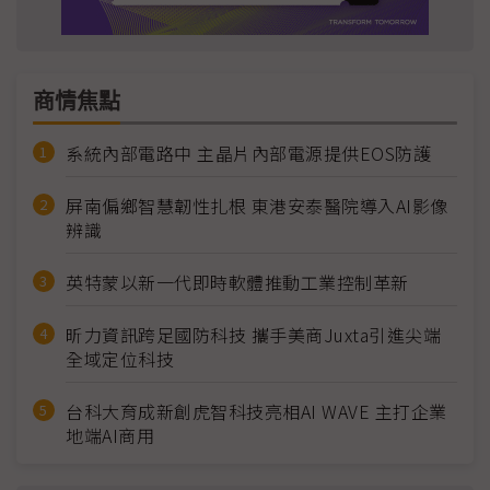
商情焦點
系統內部電路中 主晶片內部電源提供EOS防護
屏南偏鄉智慧韌性扎根 東港安泰醫院導入AI影像
辨識
英特蒙以新一代即時軟體推動工業控制革新
昕力資訊跨足國防科技 攜手美商Juxta引進尖端
全域定位科技
台科大育成新創虎智科技亮相AI WAVE 主打企業
地端AI商用