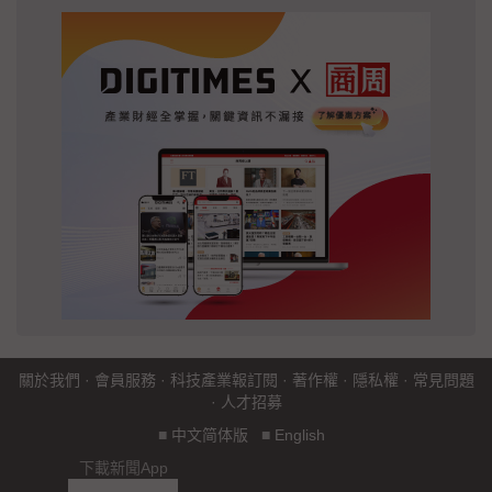
關於我們
·
會員服務
·
科技產業報訂閱
·
著作權
·
隱私權
·
常見問題
·
人才招募
■
中文简体版
■
English
下載新聞App