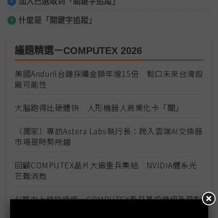
加入已選取到「關鍵字追蹤」
什麼是「關鍵字追蹤」
議題精選－COMPUTEX 2026
美國Anduril台鏈採購金額年增15倍 鬆口未來台灣設
廠可能性
大腦跑得比硬體快 人形機器人商業化卡「關」
（獨家）專訪Astera Labs執行長：跨入雲端AI交換器
市場是時勢所趨
回顧COMPUTEX晶片大廠重兵集結 NVIDIA體系光
芒難消散
AI算力上線拚速度 COMPUTEX看見基設模組及預製
化浪潮