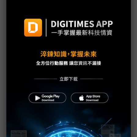
機器人競賽轉向平台戰 台廠搶攻具身智慧運算商機
雲端算力外溢地端 IPC卡位邊緣AI與實體AI應用
評析：從電子書翻頁跨入AI與智慧移動 COMPUTEX
揭示電子紙下個十年
《不具名消息》SEP71從追星現場到獨家專訪——史
上最長、體感綿延3週的COMPUTEX幕後採訪紀實
中小企AI普及率僅11.9% 政府盼母雞帶小雞加速落
地
AI時代「能源供應」與「負載穩定」缺一不可 台達
電、光寶科祭解方
Marvell押注矽光子 AI資料中心互連迎十年重構