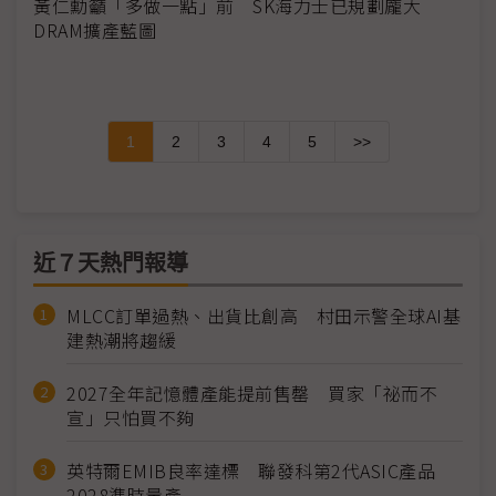
黃仁勳籲「多做一點」前 SK海力士已規劃龐大
DRAM擴產藍圖
1
2
3
4
5
>>
近７天熱門報導
MLCC訂單過熱、出貨比創高 村田示警全球AI基
建熱潮將趨緩
2027全年記憶體產能提前售罄 買家「祕而不
宣」只怕買不夠
英特爾EMIB良率達標 聯發科第2代ASIC產品
2028準時量產