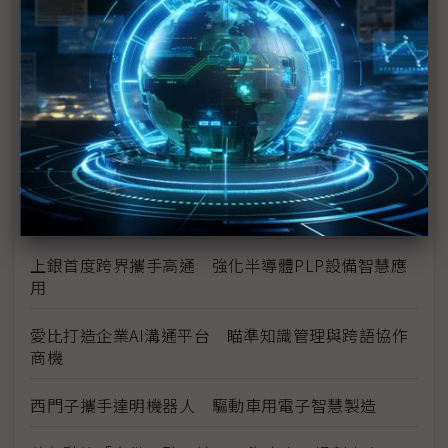
數位分身卡位AI工廠 達梭、雲達攜NVIDIA搶攻工業
級部署
（獨家）晶片產能滿手、銅牆終將倒下？ Marvell
營運長談AI光學互連的下一步
（獨家）NVIDIA AI伺服器架構散熱趨彈性 兩片式均
熱片朝「可拆卸」方向設計
AI熱打破產業疆界 機殼廠晟銘電跨足機櫃與散熱
上銀首度跨界攜手高通 強化半導體PLP設備智慧應
用
愛比打造企業AI溝通平台 瞄準知識管理與跨語協作
商機
西門子攜手達明機器人 驅動車用電子智慧製造