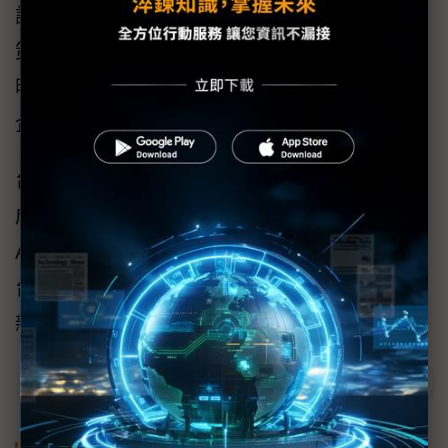
訊，並導入智慧分析平台，強化營運預測與決
策效率。此次升級不僅提升生產韌性與管理透
明度，也進一步推動數據平民化，讓數據成為
企業競爭力的重要核心。
台灣帆軟總經理王人賢表示：「AI落地應用已
成為企業掌握競爭力的關鍵，透過帆軟全新的
AI治理架構與Data Agent Dora，我們希望協助
台灣企業建立穩固的數據基礎，在智慧競爭的
新時代中持續成長，攜手邁向下一個十年。」