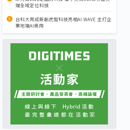
端全域定位科技
台科大育成新創虎智科技亮相AI WAVE 主打企
業地端AI商用