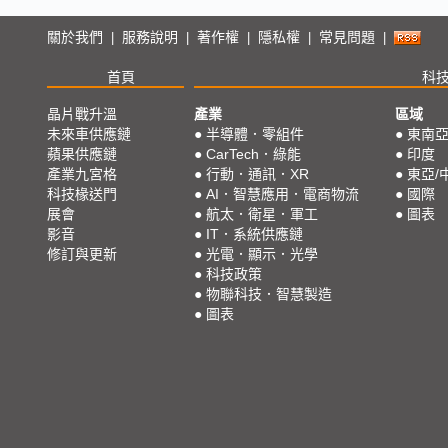
關於我們
服務說明
著作權
隱私權
常見問題
|
|
|
|
|
首頁
科
晶片戰升溫
產業
區域
未來車供應鏈
●
半導體．零組件
●
東南
蘋果供應鏈
●
CarTech．綠能
●
印度
產業九宮格
●
行動．通訊．XR
●
東亞/
科技椽送門
●
AI．智慧應用．電商物流
●
國際
展會
●
航太．衛星．軍工
●
圖表
影音
●
IT．系統供應鏈
修訂與更新
●
光電．顯示．光學
●
科技政策
●
物聯科技．智慧製造
●
圖表