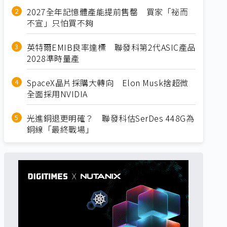
2027全年記憶體產能提前售罄 買家「祕而
不宣」只怕買不夠
英特爾EMIB良率達標 聯發科第2代ASIC產品
2028準時量產
SpaceX晶片採購大轉向 Elon Musk捨超微
全面採用NVIDIA
光進銅退更明確？ 聯發科估SerDes 448G為
銅線「最終戰場」