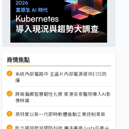
商情焦點
系統內部電路中 主晶片內部電源提供EOS防
護
屏南偏鄉智慧韌性扎根 東港安泰醫院導入AI影
像辨識
英特蒙以新一代即時軟體推動工業控制革新
昕力資訊跨足國防科技 攜手美商Juxta引進尖