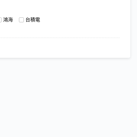
鴻海
台積電