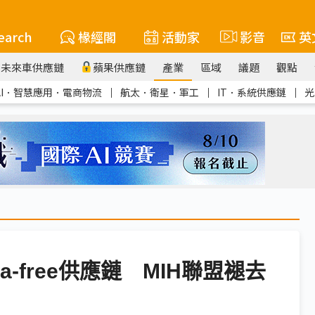
earch
椽經閣
活動家
影音
英
未來車供應鏈
蘋果供應鏈
產業
區域
議題
觀點
AI．智慧應用．電商物流
｜
航太．衛星．軍工
｜
IT．系統供應鏈
｜
光
-free供應鏈 MIH聯盟褪去