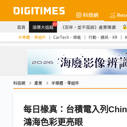
科技網
Res
257
首頁
漲價大追蹤
《百年，並不孤寂》產業導讀
半導體．零組件
｜
CarTech．綠能
｜
行動．通訊．XR
｜
科技網
產業
半導體．零組件
每日椽真：台積電入列China
鴻海色彩更亮眼