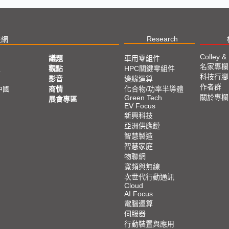
Research
技網
Colley &
議題
車用零組件
名家專欄
亞
觀點
HPC關鍵零組件
科技行腳
影音
邊緣運算
作者群
中國
商情
化合物/功率半導體
關於專欄
Green Tech
展會專區
EV Focus
新興科技
亞洲供應鏈
智慧製造
智慧家庭
物聯網
寬頻與無線
次世代行動通訊
Cloud
AI Focus
電腦運算
伺服器
行動裝置與應用