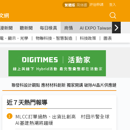
評估申請
登入
繁體版
简体版
文網
漫新聞
聽新聞
每日椽真
商情
AI EXPO Taiwan
COM
電．顯示．光學
｜
物聯科技．智慧製造
｜
科技政策
｜
圖表
聯發科設計觀點 應材材料創新 獨家開講 破除AI晶片供應鏈
近７天熱門報導
MLCC訂單過熱、出貨比創高 村田示警全球
AI基建熱潮將趨緩