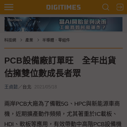
科技網
產業
半導體．零組件
PCB設備廠訂單旺 全年出貨
估擁雙位數成長者眾
王貞懿
／
台北
2021/05/18
兩岸PCB大廠為了備戰5G、HPC與新能源車商
機，近期擴產動作頻頻，尤其著重於IC載板、
HDI、軟板等應用，有效帶動中高階PCB設備機