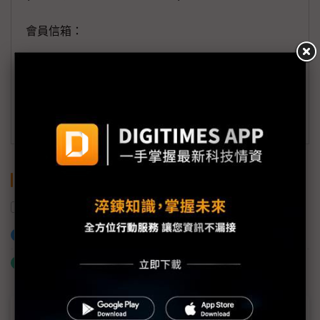
會員信箱：
member@digitimes.com
(一個工作日內將回覆您的來信)
訂閱DIGITIMES 行動版
關鍵字
產能
PCB
出貨量
PCB設備
加入已選取到「關鍵字追蹤」
什麼是「關鍵字追蹤」
近７天熱門報導