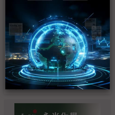
MLCC訂單過熱、出貨比創高 村田示警全球AI基
建熱潮將趨緩
2027全年記憶體產能提前售罄 買家「祕而不
宣」只怕買不夠
英特爾EMIB良率達標 聯發科第2代ASIC產品
2028準時量產
光進銅退更明確？ 聯發科估SerDes 448G為銅
線「最終戰場」
SpaceX晶片採購大轉向 Elon Musk捨超微全面
採用NVIDIA