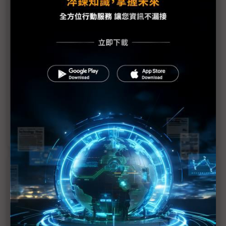
限電對PCB設備廠營運影響低 訂單無虞但零件成本
已被預告漲價
中國限電狀況壓迫PCB廠 考驗業者生產管理及斡旋
能力
PCB設備廠4Q不看淡 限電無損2021是好年
限電影響顯示器產業鏈 中國電視產能驟減3成
缺料影響觸控面板廠3Q營收 中國限電為4Q添變數
近７天熱門報導
MLCC訂單過熱、出貨比創高 村田示警全球AI基
建熱潮將趨緩