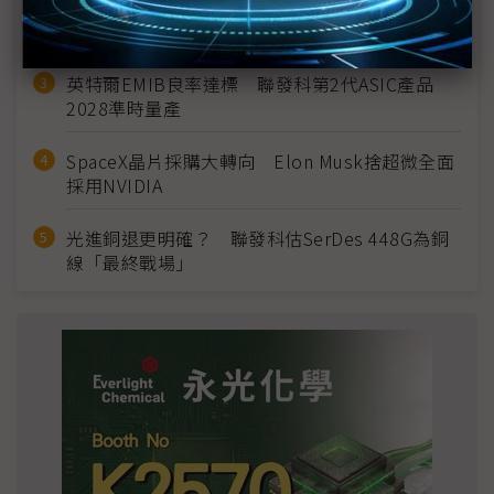
2027全年記憶體產能提前售罄 買家「祕而不
宣」只怕買不夠
英特爾EMIB良率達標 聯發科第2代ASIC產品
2028準時量產
SpaceX晶片採購大轉向 Elon Musk捨超微全面
採用NVIDIA
光進銅退更明確？ 聯發科估SerDes 448G為銅
線「最終戰場」