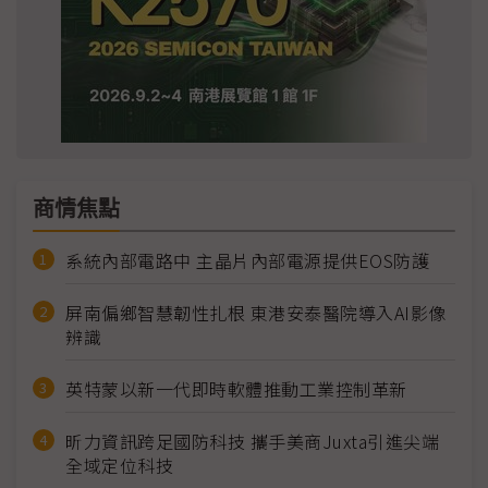
商情焦點
系統內部電路中 主晶片內部電源提供EOS防護
屏南偏鄉智慧韌性扎根 東港安泰醫院導入AI影像
辨識
英特蒙以新一代即時軟體推動工業控制革新
昕力資訊跨足國防科技 攜手美商Juxta引進尖端
全域定位科技