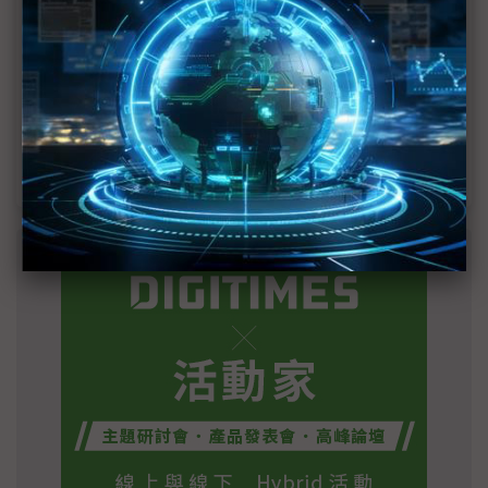
英特爾EMIB良率達標 聯發科第2代ASIC產品
2028準時量產
SpaceX晶片採購大轉向 Elon Musk捨超微全面
採用NVIDIA
光進銅退更明確？ 聯發科估SerDes 448G為銅
線「最終戰場」