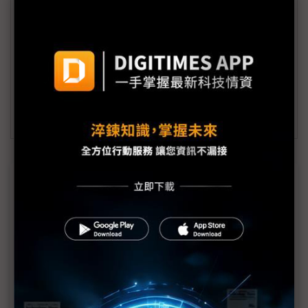
會員信箱：
member@digitimes.com
(一個工作日內將回覆您的來信)
訂閱DIGITIMES 行動版
近７天熱門報導
MLCC訂單過熱、出貨比創高 村田示警全球AI基
建熱潮將趨緩
2027全年記憶體產能提前售罄 買家「祕而不
宣」只怕買不夠