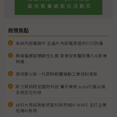
商情焦點
系統內部電路中 主晶片內部電源提供EOS防護
屏南偏鄉智慧韌性扎根 東港安泰醫院導入AI影像
辨識
英特蒙以新一代即時軟體推動工業控制革新
昕力資訊跨足國防科技 攜手美商Juxta引進尖端
全域定位科技
台科大育成新創虎智科技亮相AI WAVE 主打企業
地端AI商用